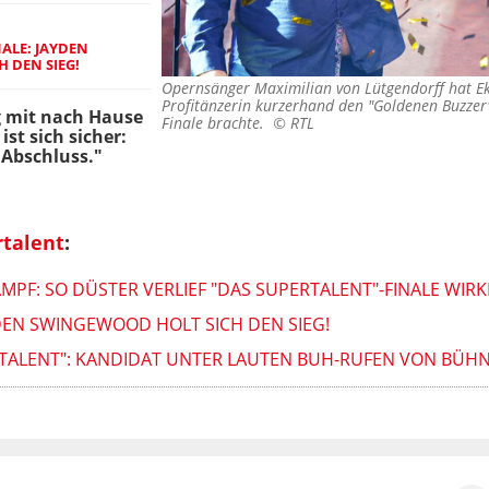
ALE: JAYDEN
 DEN SIEG!
Opernsänger Maximilian von Lütgendorff hat Eka
Profitänzerin kurzerhand den "Goldenen Buzzer"
g mit nach Hause
Finale brachte. ©
RTL
st sich sicher:
 Abschluss."
rtalent
:
F: SO DÜSTER VERLIEF "DAS SUPERTALENT"-FINALE WIRK
YDEN SWINGEWOOD HOLT SICH DEN SIEG!
RTALENT": KANDIDAT UNTER LAUTEN BUH-RUFEN VON BÜHN