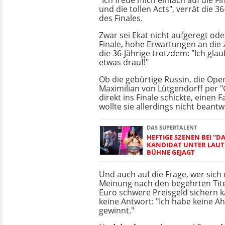
"Ich freue mich einfach auf die Fi
und die tollen Acts", verrät die 3
des Finales.
Zwar sei Ekat nicht aufgeregt od
Finale, hohe Erwartungen an die 
die 36-Jährige trotzdem: "Ich gla
etwas drauf!"
Ob die gebürtige Russin, die Op
Maximilian von Lütgendorff per 
direkt ins Finale schickte, einen F
wollte sie allerdings nicht beant
DAS SUPERTALENT
HEFTIGE SZENEN BEI "D
KANDIDAT UNTER LAUT
BÜHNE GEJAGT
Und auch auf die Frage, wer sich
Meinung nach den begehrten Tite
Euro schwere Preisgeld sichern k
keine Antwort: "Ich habe keine A
gewinnt."