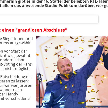
mmerhin gibt es in der 16. Staffel der beliebten RTL-Ta
t allein das anwesende Studio-Publikum darüber, wer ge
 einen "grandiosen Abschluss"
ie Siegerinnen und
ikums ausgewählt.
n vor Start der
nicht wie gewohnt
 sondern schon
it-Voting der Fans
it nicht möglich.
e Entscheidung des
ieren zu lassen:
ur wir vier Juroren
ewinner nach
 per Handy
omit verschiedene