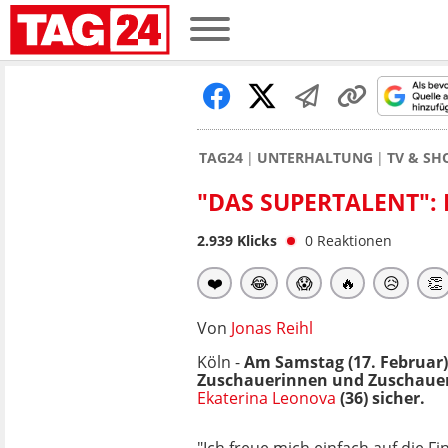
TAG24
UNTERHALTUNG
TV & S
"DAS SUPERTALENT": 
2.939
Klicks
0
Reaktionen
❤️
😂
😱
🔥
😥
👏
Von
Jonas Reihl
Köln -
Am Samstag (17. Februar) 
Zuschauerinnen und Zuschauer 
Ekaterina Leonova
(36) sicher.