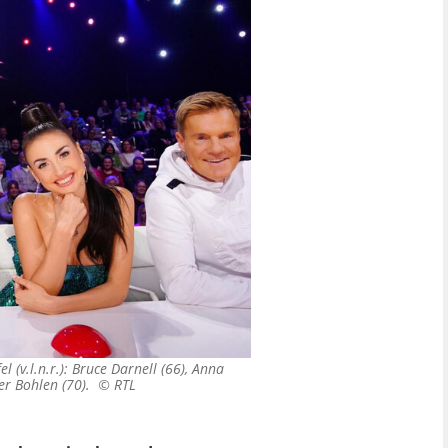
l (v.l.n.r.): Bruce Darnell (66), Anna
ter Bohlen (70). ©
RTL