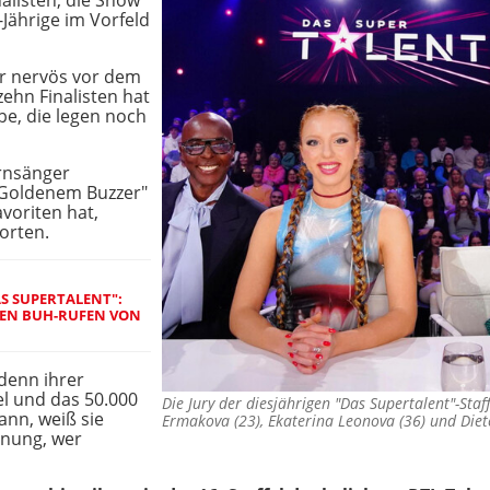
nalisten, die Show
6-Jährige im Vorfeld
er nervös vor dem
zehn Finalisten hat
ube, die legen noch
ernsänger
"Goldenem Buzzer"
avoriten hat,
worten.
AS SUPERTALENT":
EN BUH-RUFEN VON
 denn ihrer
l und das 50.000
Die Jury der diesjährigen "Das Supertalent"-Staffe
ann, weiß sie
Ermakova (23), Ekaterina Leonova (36) und Die
hnung, wer