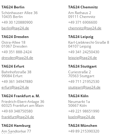
TAG24 Berlin
TAG24 Chemnitz
Schönhauser Allee 36
Am Rathaus 2
10435 Berlin
09111 Chemnitz
+49 30 120880900
+49 371 6906600
berlin@tag24.de
chemnitz@tag24.de
TAG24 Dresden
TAG24 Leipzig
Ostra-Allee 18
Karl-Liebknecht-Straße 8
01067 Dresden
04107 Leipzig
+49 351 888-2424
+49 341 24250430
dresden@tag24.de
leipzig@tag24.de
TAG24 Erfurt
TAG24 Stuttgart
Bahnhofstraße 38
Curiestraße 2
99084 Erfurt
70563 Stuttgart
+49 361 34947880
+49 711 21952530
erfurt@tag24.de
stuttgart@tag24.de
TAG24 Frankfurt a. M.
TAG24 Köln
Friedrich-Ebert-Anlage 36
Neumarkt 1a
60325 Frankfurt am Main
50667 Köln
+49 69 348750580
+49 221 98651990
frankfurt@tag24.de
koeln@tag24.de
TAG24 Hamburg
TAG24 München
Am Sandtorkai 77
+49 89 215390320