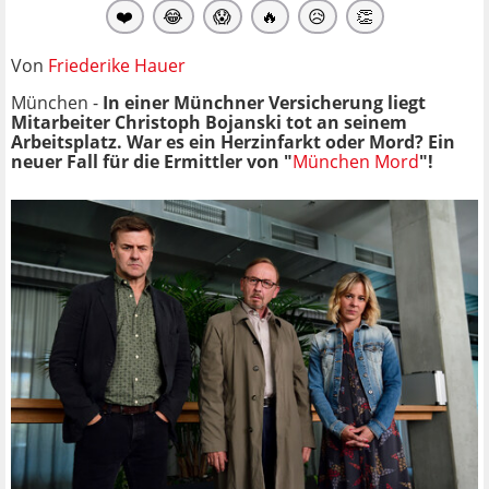
❤️
😂
😱
🔥
😥
👏
Von
Friederike Hauer
München -
In einer Münchner Versicherung liegt
Mitarbeiter Christoph Bojanski tot an seinem
Arbeitsplatz. War es ein Herzinfarkt oder Mord? Ein
neuer Fall für die Ermittler von "
München Mord
"!