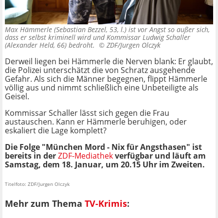
Max Hämmerle (Sebastian Bezzel, 53, l.) ist vor Angst so außer sich,
dass er selbst kriminell wird und Kommissar Ludwig Schaller
(Alexander Held, 66) bedroht. ©
ZDF/Jurgen Olczyk
Derweil liegen bei Hämmerle die Nerven blank: Er glaubt,
die Polizei unterschätzt die von Schratz ausgehende
Gefahr. Als sich die Männer begegnen, flippt Hämmerle
völlig aus und nimmt schließlich eine Unbeteiligte als
Geisel.
Kommissar Schaller lässt sich gegen die Frau
austauschen. Kann er Hämmerle beruhigen, oder
eskaliert die Lage komplett?
Die Folge "München Mord - Nix für Angsthasen" ist
bereits in der
ZDF-Mediathek
verfügbar und läuft am
Samstag, dem 18. Januar, um 20.15 Uhr im Zweiten.
Titelfoto: ZDF/Jurgen Olczyk
Mehr zum Thema
TV-Krimis
: