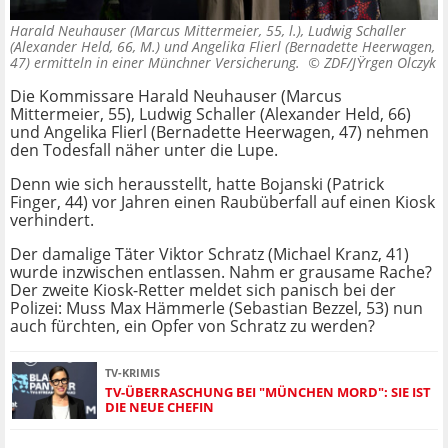
Harald Neuhauser (Marcus Mittermeier, 55, l.), Ludwig Schaller
(Alexander Held, 66, M.) und Angelika Flierl (Bernadette Heerwagen,
47) ermitteln in einer Münchner Versicherung. ©
ZDF/JŸrgen Olczyk
Die Kommissare Harald Neuhauser (Marcus
Mittermeier, 55), Ludwig Schaller (Alexander Held, 66)
und Angelika Flierl (Bernadette Heerwagen, 47) nehmen
den Todesfall näher unter die Lupe.
Denn wie sich herausstellt, hatte Bojanski (Patrick
Finger, 44) vor Jahren einen Raubüberfall auf einen Kiosk
verhindert.
Der damalige Täter Viktor Schratz (Michael Kranz, 41)
wurde inzwischen entlassen. Nahm er grausame Rache?
Der zweite Kiosk-Retter meldet sich panisch bei der
Polizei: Muss Max Hämmerle (Sebastian Bezzel, 53) nun
auch fürchten, ein Opfer von Schratz zu werden?
TV-KRIMIS
TV-ÜBERRASCHUNG BEI "MÜNCHEN MORD": SIE IST
DIE NEUE CHEFIN