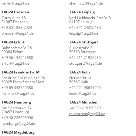
berlin@tag24.de
chemnitz@tag24.de
TAG24 Dresden
TAG24 Leipzig
Ostra-Allee 18
Karl-Liebknecht-Straße 8
01067 Dresden
04107 Leipzig
+49 351 888-2424
+49 341 24250430
dresden@tag24.de
leipzig@tag24.de
TAG24 Erfurt
TAG24 Stuttgart
Bahnhofstraße 38
Curiestraße 2
99084 Erfurt
70563 Stuttgart
+49 361 34947880
+49 711 21952530
erfurt@tag24.de
stuttgart@tag24.de
TAG24 Frankfurt a. M.
TAG24 Köln
Friedrich-Ebert-Anlage 36
Neumarkt 1a
60325 Frankfurt am Main
50667 Köln
+49 69 348750580
+49 221 98651990
frankfurt@tag24.de
koeln@tag24.de
TAG24 Hamburg
TAG24 München
Am Sandtorkai 77
+49 89 215390320
20457 Hamburg
muenchen@tag24.de
+49 40 228608090
hamburg@tag24.de
TAG24 Magdeburg