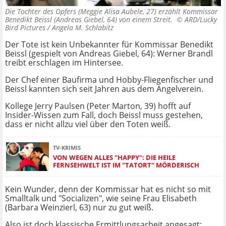
Die Tochter des Opfers (Meggie Alisa Aubele, 27) erzählt Kommissar
Benedikt Beissl (Andreas Giebel, 64) von einem Streit. ©
ARD/Lucky
Bird Pictures / Angela M. Schlabitz
Der Tote ist kein Unbekannter für Kommissar Benedikt
Beissl (gespielt von Andreas Giebel, 64): Werner Brandl
treibt erschlagen im Hintersee.
Der Chef einer Baufirma und Hobby-Fliegenfischer und
Beissl kannten sich seit Jahren aus dem Angelverein.
Kollege Jerry Paulsen (Peter Marton, 39) hofft auf
Insider-Wissen zum Fall, doch Beissl muss gestehen,
dass er nicht allzu viel über den Toten weiß.
TV-KRIMIS
VON WEGEN ALLES "HAPPY": DIE HEILE
FERNSEHWELT IST IM "TATORT" MÖRDERISCH
Kein Wunder, denn der Kommissar hat es nicht so mit
Smalltalk und "Socializen", wie seine Frau Elisabeth
(Barbara Weinzierl, 63) nur zu gut weiß.
Also ist doch klassische Ermittlungsarbeit angesagt: