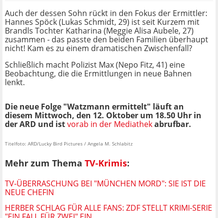
Auch der dessen Sohn rückt in den Fokus der Ermittler:
Hannes Spöck (Lukas Schmidt, 29) ist seit Kurzem mit
Brandls Tochter Katharina (Meggie Alisa Aubele, 27)
zusammen - das passte den beiden Familien überhaupt
nicht! Kam es zu einem dramatischen Zwischenfall?
Schließlich macht Polizist Max (Nepo Fitz, 41) eine
Beobachtung, die die Ermittlungen in neue Bahnen
lenkt.
Die neue Folge "Watzmann ermittelt" läuft an
diesem Mittwoch, den 12. Oktober um 18.50 Uhr in
der ARD und ist
vorab in der Mediathek
abrufbar.
Titelfoto: ARD/Lucky Bird Pictures / Angela M. Schlabitz
Mehr zum Thema
TV-Krimis
:
TV-ÜBERRASCHUNG BEI "MÜNCHEN MORD": SIE IST DIE
NEUE CHEFIN
HERBER SCHLAG FÜR ALLE FANS: ZDF STELLT KRIMI-SERIE
"EIN FALL FÜR ZWEI" EIN