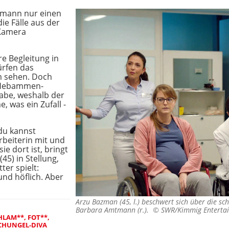
mtmann nur einen
ie Fälle aus der
 Kamera
e Begleitung in
rfen das
m sehen. Doch
e Hebammen-
habe, weshalb der
, was ein Zufall -
du kannst
arbeiterin mit und
ie dort ist, bringt
45) in Stellung,
ter spielt:
 und höflich. Aber
Arzu Bazman (45, l.) beschwert sich über die sc
Barbara Amtmann (r.). ©
SWR/Kimmig Enterta
HLAM**, FOT**,
SCHUNGEL-DIVA