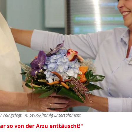
r reingelegt. ©
SWR/Kimmig Entertainment
ar so von der Arzu enttäuscht!"