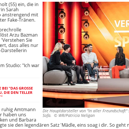
lt (55) ein, die in
rin Sarah
o anstrengend mit
nter Fake-Tränen.
prechrolle
 löst Arzu Bazman
 'Verstehen Sie
rt, dass alles nur
-Darstellerin
m Studio: "Ich war
BEI "DAS GROSSE B
 DIE DEN TELLER H
"
wie ruhig Amtmann
Die Hauptdarsteller von "In aller Freundschaf
ir haben uns
Sofa. ©
WR/Patricia Neligan
cken und Barbara
agte sie den legendären Satz 'Mädle, eins soag i dir. So ge