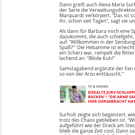
Dann greift auch Alexa Maria Surho
der Serie die Verwaltungsdirekto
Marquardt verkörpert. "Das ist s
ihr, schon seit Tagen", sagt sie u
Als dann für Barbara noch eine S
dazukommt, die auch schiefgeht,
auf: "Willkommen in der Sendung
Spaß?'" Die Hebamme ist erleichte
ein Scherz war, rempelt die Ritter
lachend an: "Blöde Kuh!"
Samstagabend ergänzte der Fan i
so von der Arzu enttäuscht."
TV & SHOWS
EISKALTE JURY-SCHLAPPE 
ACKEN": "DIE ARME SAU,
IER VORGEBRACHT HAT
Surholt zeigte sich begeistert, 
trotz des Chaos geblieben ist. "W
aufgeführt wie der Dreck am Ste
blieb die ganze Zeit cool. Dann s