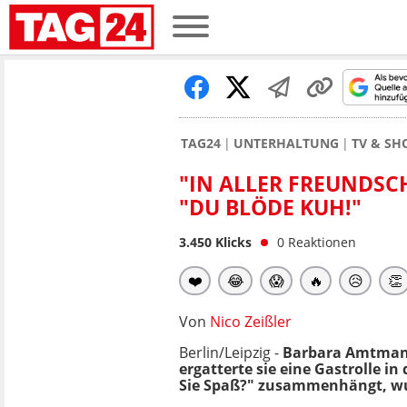
TAG24
UNTERHALTUNG
TV & S
"IN ALLER FREUNDSC
"DU BLÖDE KUH!"
3.450
Klicks
0
Reaktionen
❤️
😂
😱
🔥
😥
👏
Von
Nico Zeißler
Berlin/Leipzig -
Barbara Amtmann
ergatterte sie eine Gastrolle i
Sie Spaß?" zusammenhängt, wus