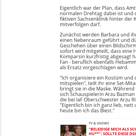
Eigentlich war der Plan, dass A
normalen Drehtag dabei ist und d
fiktiven Sachsenklinik hinter der
mitverfolgen darf.
Zunächst werden Barbara und ihr
einen Nebenraum geführt und dü
Geschehen über einen Bildschir
sofort wird mitgeteilt, dass ein
Komparsin kurzfristig abgesagt 
Fan - beruflich ebenfalls Hebamme
als Ersatz vorgeschlagen wird.
"Ich organisiere ein Kostüm und 
mitspielen", teilt ihr eine Set-Mit
bringt sie in die Maske. Während s
sich Schauspielerin Arzu Bazman (
die bei IaF Oberschwester Arzu Rit
"Eigentlich bin ich ganz lieb, nett
heute bin ich das Biest."
TV & SHOWS
"BELEIDIGE MICH ALS SC
HU**": SOLLTE DIESE D