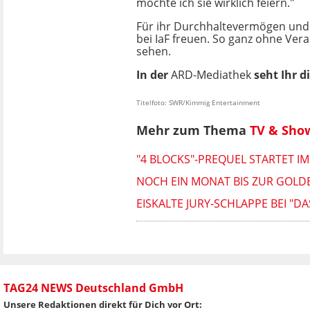
möchte ich sie wirklich feiern."
Für ihr Durchhaltevermögen und 
bei IaF freuen. So ganz ohne Vera
sehen.
In der
ARD-Mediathek
seht Ihr d
Titelfoto: SWR/Kimmig Entertainment
Mehr zum Thema
TV & Sho
"4 BLOCKS"-PREQUEL STARTET I
NOCH EIN MONAT BIS ZUR GOLDEN
EISKALTE JURY-SCHLAPPE BEI "D
TAG24 NEWS Deutschland GmbH
Unsere Redaktionen direkt für Dich vor Ort: