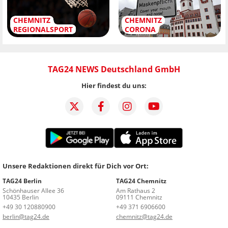
CHEMNITZ
CHEMNITZ
REGIONALSPORT
CORONA
TAG24 NEWS Deutschland GmbH
Hier findest du uns:
Unsere Redaktionen direkt für Dich vor Ort:
TAG24 Berlin
TAG24 Chemnitz
Schönhauser Allee 36
Am Rathaus 2
10435 Berlin
09111 Chemnitz
+49 30 120880900
+49 371 6906600
berlin@tag24.de
chemnitz@tag24.de