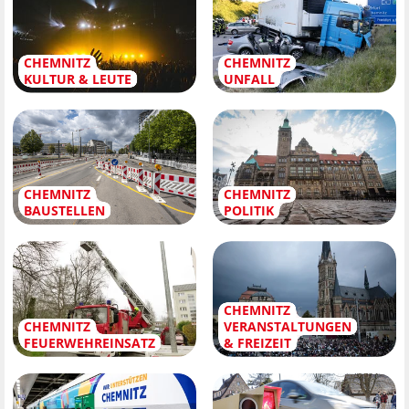
CHEMNITZ
CHEMNITZ
KULTUR & LEUTE
UNFALL
CHEMNITZ
CHEMNITZ
BAUSTELLEN
POLITIK
CHEMNITZ
CHEMNITZ
VERANSTALTUNGEN
FEUERWEHREINSATZ
& FREIZEIT