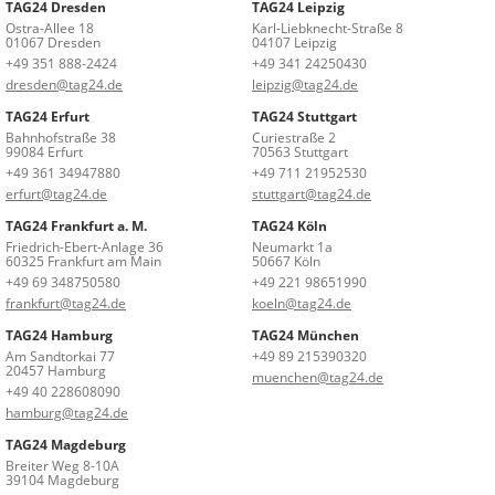
TAG24 Dresden
TAG24 Leipzig
Ostra-Allee 18
Karl-Liebknecht-Straße 8
01067 Dresden
04107 Leipzig
+49 351 888-2424
+49 341 24250430
dresden@tag24.de
leipzig@tag24.de
TAG24 Erfurt
TAG24 Stuttgart
Bahnhofstraße 38
Curiestraße 2
99084 Erfurt
70563 Stuttgart
+49 361 34947880
+49 711 21952530
erfurt@tag24.de
stuttgart@tag24.de
TAG24 Frankfurt a. M.
TAG24 Köln
Friedrich-Ebert-Anlage 36
Neumarkt 1a
60325 Frankfurt am Main
50667 Köln
+49 69 348750580
+49 221 98651990
frankfurt@tag24.de
koeln@tag24.de
TAG24 Hamburg
TAG24 München
Am Sandtorkai 77
+49 89 215390320
20457 Hamburg
muenchen@tag24.de
+49 40 228608090
hamburg@tag24.de
TAG24 Magdeburg
Breiter Weg 8-10A
39104 Magdeburg