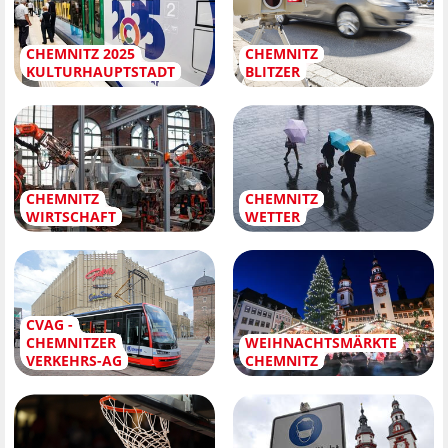
CHEMNITZ 2025
CHEMNITZ
KULTURHAUPTSTADT
BLITZER
CHEMNITZ
CHEMNITZ
WIRTSCHAFT
WETTER
CVAG -
CHEMNITZER
WEIHNACHTSMÄRKTE
VERKEHRS-AG
CHEMNITZ