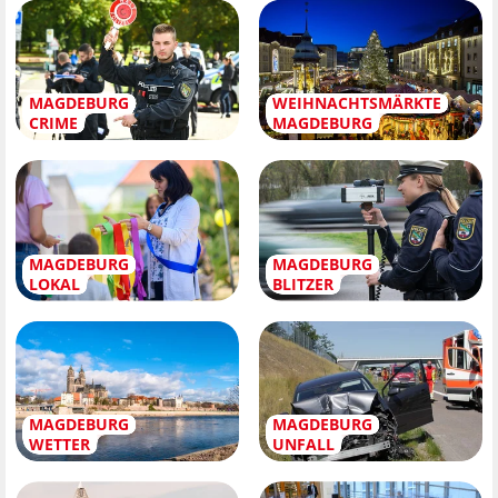
MAGDEBURG
WEIHNACHTSMÄRKTE
CRIME
MAGDEBURG
MAGDEBURG
MAGDEBURG
LOKAL
BLITZER
MAGDEBURG
MAGDEBURG
WETTER
UNFALL