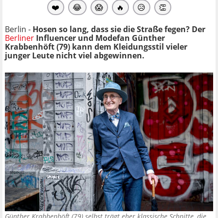
❤️
😂
😱
🔥
😥
👏
Berlin -
Hosen so lang, dass sie die Straße fegen? Der
Berliner
Influencer und Modefan Günther
Krabbenhöft (79) kann dem Kleidungsstil vieler
junger Leute nicht viel abgewinnen.
Günther Krabbenhöft (79) selbst trägt eher klassische Schnitte, die