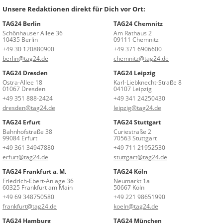
Unsere Redaktionen direkt für Dich vor Ort:
TAG24 Berlin
TAG24 Chemnitz
Schönhauser Allee 36
Am Rathaus 2
10435 Berlin
09111 Chemnitz
+49 30 120880900
+49 371 6906600
berlin@tag24.de
chemnitz@tag24.de
TAG24 Dresden
TAG24 Leipzig
Ostra-Allee 18
Karl-Liebknecht-Straße 8
01067 Dresden
04107 Leipzig
+49 351 888-2424
+49 341 24250430
dresden@tag24.de
leipzig@tag24.de
TAG24 Erfurt
TAG24 Stuttgart
Bahnhofstraße 38
Curiestraße 2
99084 Erfurt
70563 Stuttgart
+49 361 34947880
+49 711 21952530
erfurt@tag24.de
stuttgart@tag24.de
TAG24 Frankfurt a. M.
TAG24 Köln
Friedrich-Ebert-Anlage 36
Neumarkt 1a
60325 Frankfurt am Main
50667 Köln
+49 69 348750580
+49 221 98651990
frankfurt@tag24.de
koeln@tag24.de
TAG24 Hamburg
TAG24 München