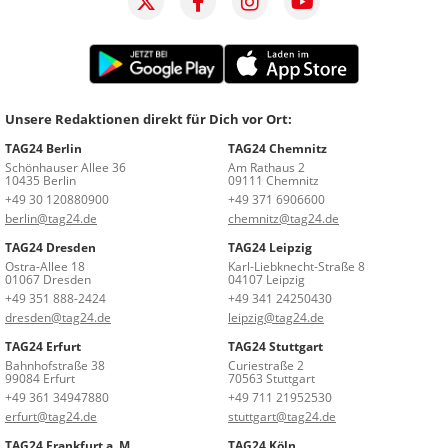
Unsere Redaktionen direkt für Dich vor Ort:
TAG24 Berlin
TAG24 Chemnitz
Schönhauser Allee 36
Am Rathaus 2
10435 Berlin
09111 Chemnitz
+49 30 120880900
+49 371 6906600
berlin@tag24.de
chemnitz@tag24.de
TAG24 Dresden
TAG24 Leipzig
Ostra-Allee 18
Karl-Liebknecht-Straße 8
01067 Dresden
04107 Leipzig
+49 351 888-2424
+49 341 24250430
dresden@tag24.de
leipzig@tag24.de
TAG24 Erfurt
TAG24 Stuttgart
Bahnhofstraße 38
Curiestraße 2
99084 Erfurt
70563 Stuttgart
+49 361 34947880
+49 711 21952530
erfurt@tag24.de
stuttgart@tag24.de
TAG24 Frankfurt a. M.
TAG24 Köln