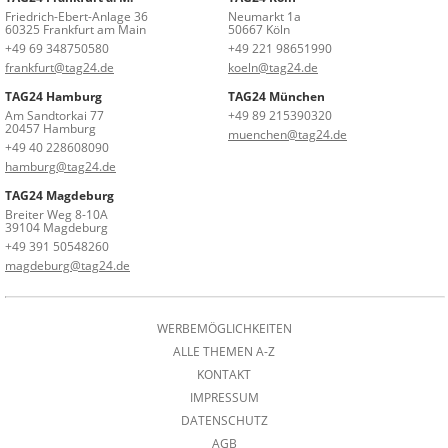
Friedrich-Ebert-Anlage 36
Neumarkt 1a
60325 Frankfurt am Main
50667 Köln
+49 69 348750580
+49 221 98651990
frankfurt@tag24.de
koeln@tag24.de
TAG24 Hamburg
TAG24 München
Am Sandtorkai 77
+49 89 215390320
20457 Hamburg
muenchen@tag24.de
+49 40 228608090
hamburg@tag24.de
TAG24 Magdeburg
Breiter Weg 8-10A
39104 Magdeburg
+49 391 50548260
magdeburg@tag24.de
WERBEMÖGLICHKEITEN
ALLE THEMEN A-Z
KONTAKT
IMPRESSUM
DATENSCHUTZ
AGB