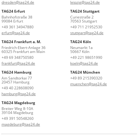
dresden@tag24.de
leipzig@tag24.de
TAG24 Erfurt
TAG24 Stuttgart
Bahnhofstraße 38
Curiestraße 2
99084 Erfurt
70563 Stuttgart
+49 361 34947880
+49 711 21952530
erfurt@tag24.de
stuttgart@tag24.de
TAG24 Frankfurt a. M.
TAG24 Köln
Friedrich-Ebert-Anlage 36
Neumarkt 1a
60325 Frankfurt am Main
50667 Köln
+49 69 348750580
+49 221 98651990
frankfurt@tag24.de
koeln@tag24.de
TAG24 Hamburg
TAG24 München
Am Sandtorkai 77
+49 89 215390320
20457 Hamburg
muenchen@tag24.de
+49 40 228608090
hamburg@tag24.de
TAG24 Magdeburg
Breiter Weg 8-10A
39104 Magdeburg
+49 391 50548260
magdeburg@tag24.de