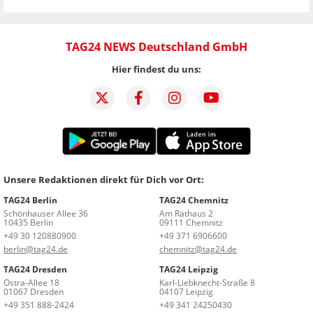
TAG24 NEWS Deutschland GmbH
Hier findest du uns:
Unsere Redaktionen direkt für Dich vor Ort:
TAG24 Berlin
TAG24 Chemnitz
Schönhauser Allee 36
Am Rathaus 2
10435 Berlin
09111 Chemnitz
+49 30 120880900
+49 371 6906600
berlin@tag24.de
chemnitz@tag24.de
TAG24 Dresden
TAG24 Leipzig
Ostra-Allee 18
Karl-Liebknecht-Straße 8
01067 Dresden
04107 Leipzig
+49 351 888-2424
+49 341 24250430