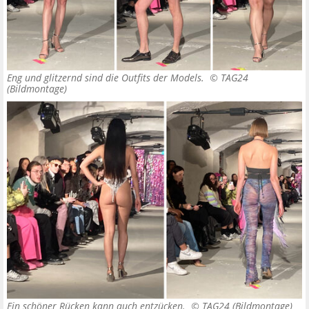
Eng und glitzernd sind die Outfits der Models. ©
TAG24
(Bildmontage)
Ein schöner Rücken kann auch entzücken. ©
TAG24 (Bildmontage)