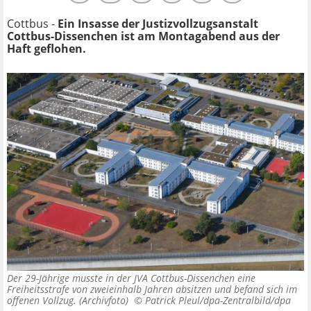
Cottbus -
Ein Insasse der Justizvollzugsanstalt
Cottbus-Dissenchen ist am Montagabend aus der
Haft geflohen.
Der 29-Jährige musste in der JVA Cottbus-Dissenchen eine
Freiheitsstrafe von zweieinhalb Jahren absitzen und befand sich im
offenen Vollzug. (Archivfoto) ©
Patrick Pleul/dpa-Zentralbild/dpa