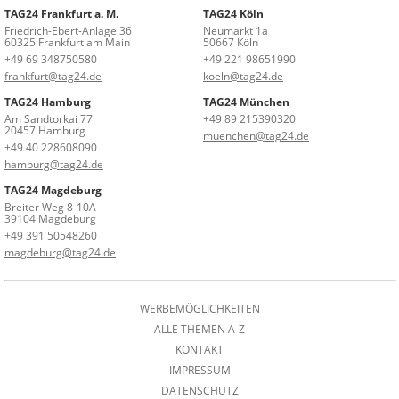
TAG24 Frankfurt a. M.
TAG24 Köln
Friedrich-Ebert-Anlage 36
Neumarkt 1a
60325 Frankfurt am Main
50667 Köln
+49 69 348750580
+49 221 98651990
frankfurt@tag24.de
koeln@tag24.de
TAG24 Hamburg
TAG24 München
Am Sandtorkai 77
+49 89 215390320
20457 Hamburg
muenchen@tag24.de
+49 40 228608090
hamburg@tag24.de
TAG24 Magdeburg
Breiter Weg 8-10A
39104 Magdeburg
+49 391 50548260
magdeburg@tag24.de
WERBEMÖGLICHKEITEN
ALLE THEMEN A-Z
KONTAKT
IMPRESSUM
DATENSCHUTZ