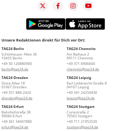
Unsere Redaktionen direkt für Dich vor Ort:
TAG24 Berlin
TAG24 Chemnitz
Schönhauser Allee 36
Am Rathaus 2
10435 Berlin
09111 Chemnitz
+49 30 120880900
+49 371 6906600
berlin@tag24.de
chemnitz@tag24.de
TAG24 Dresden
TAG24 Leipzig
Ostra-Allee 18
Karl-Liebknecht-Straße 8
01067 Dresden
04107 Leipzig
+49 351 888-2424
+49 341 24250430
dresden@tag24.de
leipzig@tag24.de
TAG24 Erfurt
TAG24 Stuttgart
Bahnhofstraße 38
Curiestraße 2
99084 Erfurt
70563 Stuttgart
+49 361 34947880
+49 711 21952530
erfurt@tag24.de
stuttgart@tag24.de