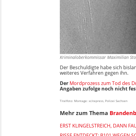
Kriminaloberkommissar Maximilian St
Der Beschuldigte habe sich bislan
weiteres Verfahren gegen ihn.
Der
Mordprozess zum Tod des Dr
Angaben zufolge noch nicht fes
Titelfoto: Montage: xcitepress, Polizei Sachsen
Mehr zum Thema
Brandenb
ERST KLINGELSTREICH, DANN FAU
RISSE ENTDECKT: B101 WEGEN 