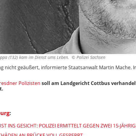
oppa (†32) kam im Dienst ums Leben. ©
Polizei Sachsen
g nicht geäußert, informierte Staatsanwalt Martin Mache. In
esdner Polizisten
soll am Landgericht Cottbus verhandel
t.
urg
:
ST INS GESICHT: POLIZEI ERMITTELT GEGEN ZWEI 15-JÄHRIG
SCHÄDEN AN BRÜCKE VOLL GESPERRT