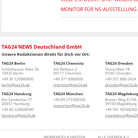
MONITOR FÜR NS-AUSSTELLUNG 
TAG24 NEWS Deutschland GmbH
Unsere Redaktionen direkt für Dich vor Ort:
TAG24 Berlin
TAG24 Chemnitz
TAG24 Dresden
Schönhauser Allee 36
Am Rathaus 2
Ostra-Allee 18
10435 Berlin
09111 Chemnitz
01067 Dresden
+49 30 120880900
+49 371 6906600
+49 351 888-2424
berlin@tag24.de
chemnitz@tag24.de
dresden@tag24.de
TAG24 Hamburg
TAG24 München
TAG24 Magdebur
Am Sandtorkai 77
+49 89 215390320
Breiter Weg 8-10A
20457 Hamburg
39104 Magdeburg
muenchen@tag24.de
+49 40 228608090
+49 391 50548260
hamburg@tag24.de
magdeburg@tag24
WERBEMÖGLICHKEITEN
ALLE THEMEN A-Z