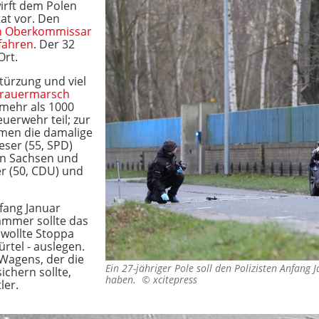
irft dem Polen
at vor. Den
n Oberkommissar
fahren
. Der 32
Ort.
türzung und viel
rauermarsch
mehr als 1000
uerwehr teil; zur
amen die damalige
ser (55, SPD)
on Sachsen und
r (50, CDU) und
nfang Januar
ammer sollte das
wollte Stoppa
ürtel - auslegen.
 Wagens, der die
Ein 27-jähriger Pole soll den Polizisten Anfang
ichern sollte,
haben. ©
xcitepress
ler.