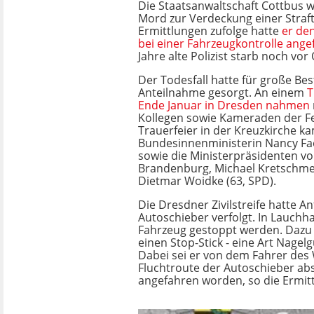
Die Staatsanwaltschaft Cottbus w
Mord zur Verdeckung einer Straft
Ermittlungen zufolge hatte
er de
bei einer Fahrzeugkontrolle ange
Jahre alte Polizist starb noch vor 
Der Todesfall hatte für große Bes
Anteilnahme gesorgt. An einem
T
Ende Januar in Dresden nahmen
Kollegen sowie Kameraden der Fe
Trauerfeier in der Kreuzkirche k
Bundesinnenministerin Nancy Fae
sowie die Ministerpräsidenten v
Brandenburg, Michael Kretschme
Dietmar Woidke (63, SPD).
Die Dresdner Zivilstreife hatte A
Autoschieber verfolgt. In Lauchh
Fahrzeug gestoppt werden. Dazu 
einen Stop-Stick - eine Art Nagelg
Dabei sei er von dem Fahrer des
Fluchtroute der Autoschieber abs
angefahren worden, so die Ermitt