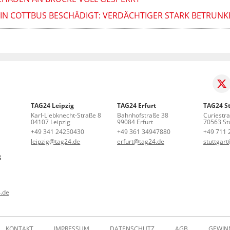
IN COTTBUS BESCHÄDIGT: VERDÄCHTIGER STARK BETRUNK
TAG24 Leipzig
TAG24 Erfurt
TAG24 St
Karl-Liebknecht-Straße 8
Bahnhofstraße 38
Curiestr
04107 Leipzig
99084 Erfurt
70563 Stu
+49 341 24250430
+49 361 34947880
+49 711 
leipzig@tag24.de
erfurt@tag24.de
stuttgar
g
.de
KONTAKT
IMPRESSUM
DATENSCHUTZ
AGB
GEWIN