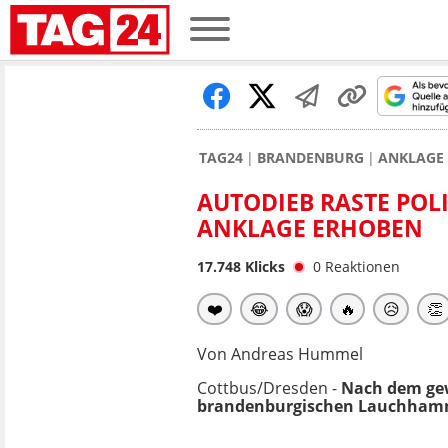
TAG24
BRANDENBURG
ANKLAGE 
AUTODIEB RASTE POL
ANKLAGE ERHOBEN
17.748
Klicks
0
Reaktionen
❤️
😂
😱
🔥
😥
👏
Von Andreas Hummel
Cottbus/Dresden -
Nach dem gew
brandenburgischen Lauchhamme