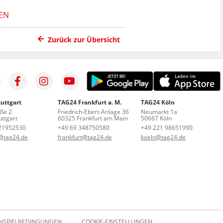
EN
Zurück zur Übersicht
uttgart
TAG24 Frankfurt a. M.
TAG24 Köln
aße 2
Friedrich-Ebert-Anlage 36
Neumarkt 1a
ttgart
60325 Frankfurt am Main
50667 Köln
21952530
+49 69 348750580
+49 221 98651990
t@tag24.de
frankfurt@tag24.de
koeln@tag24.de
NSPIELBEDINGUNGEN
COOKIE-EINSTELLUNGEN