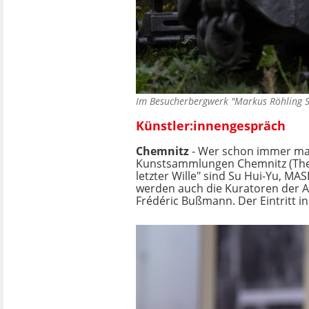
Im Besucherbergwerk "Markus Röhling S
Künstler:innengespräch
Chemnitz
- Wer schon immer mal 
Kunstsammlungen Chemnitz (Theat
letzter Wille" sind Su Hui-Yu, M
werden auch die Kuratoren der A
Frédéric Bußmann. Der Eintritt i