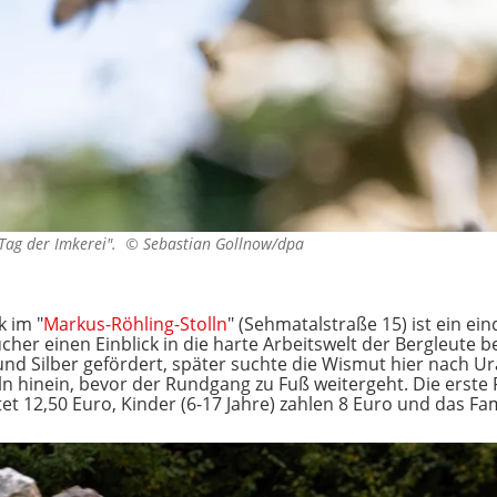
"Tag der Imkerei". ©
Sebastian Gollnow/dpa
 im "
Markus-Röhling-Stolln
" (Sehmatalstraße 15) ist ein ei
cher einen Einblick in die harte Arbeitswelt der Bergleute 
nd Silber gefördert, später suchte die Wismut hier nach U
lln hinein, bevor der Rundgang zu Fuß weitergeht. Die erste
tet 12,50 Euro, Kinder (6-17 Jahre) zahlen 8 Euro und das Fami