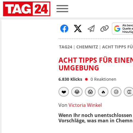
TAG24
CHEMNITZ
ACHT TIPPS F
ACHT TIPPS FÜR EIN
UMGEBUNG
6.830
Klicks
0
Reaktionen
❤️
😂
😱
🔥
😥
👏
Von
Victoria Winkel
Wenn Ihr noch unentschlossen s
Vorschläge, was man in Chemni