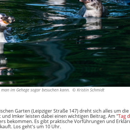
die man im Gehege sogar besuchen kann. ©
Kristin Schmidt
chen Garten (Leipziger Straße 147) dreht sich alles um die 
 und Imker leisten dabei einen wichtigen Beitrag. Am "
Tag d
mkers bekommen. Es gibt praktische Vorführungen und Erk
kauft. Los geht's um 10 Uhr.