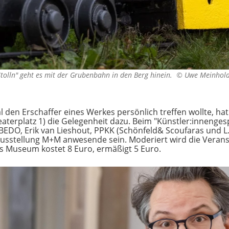
tolln" geht es mit der Grubenbahn in den Berg hinein. ©
Uwe Meinhol
den Erschaffer eines Werkes persönlich treffen wollte, hat
erplatz 1) die Gelegenheit dazu. Beim "Künstler:innengesp
ASBEDO, Erik van Lieshout, PPKK (Schönfeld& Scoufaras und 
usstellung M+M anwesende sein. Moderiert wird die Veran
ns Museum kostet 8 Euro, ermäßigt 5 Euro.