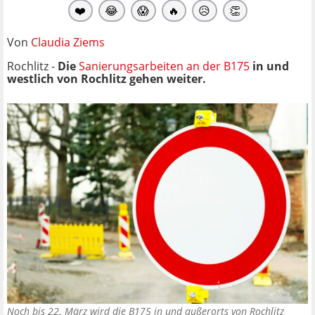
❤️
😂
😱
🔥
😥
👏
Von
Claudia Ziems
Rochlitz -
Die
Sanierungsarbeiten an der B175
in und
westlich von Rochlitz gehen weiter.
Noch bis 22. März wird die B175 in und außerorts von Rochlitz