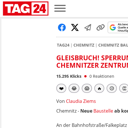
TAG24
CHEMNITZ
CHEMNITZ BA
GLEISBRUCH! SPERR
CHEMNITZER ZENTR
15.295
Klicks
0
Reaktionen
❤️
😂
😱
🔥
😥
👏
Von
Claudia Ziems
Chemnitz -
Neue
Baustelle
ab k
An der Bahnhofstraße/Falkeplatz