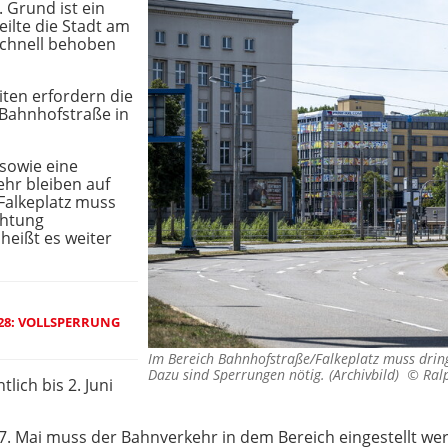
 Grund ist ein
ilte die Stadt am
schnell behoben
ten erfordern die
Bahnhofstraße in
 sowie eine
hr bleiben auf
Falkeplatz muss
chtung
heißt es weiter
028: VOLLSPERRUNG
Im Bereich Bahnhofstraße/Falkeplatz muss drin
Dazu sind Sperrungen nötig. (Archivbild) ©
Ral
lich bis 2. Juni
7. Mai muss der Bahnverkehr in dem Bereich eingestellt werd