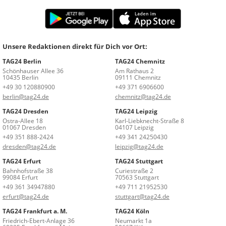
Unsere Redaktionen direkt für Dich vor Ort:
TAG24 Berlin
TAG24 Chemnitz
Schönhauser Allee 36
Am Rathaus 2
10435 Berlin
09111 Chemnitz
+49 30 120880900
+49 371 6906600
berlin@tag24.de
chemnitz@tag24.de
TAG24 Dresden
TAG24 Leipzig
Ostra-Allee 18
Karl-Liebknecht-Straße 8
01067 Dresden
04107 Leipzig
+49 351 888-2424
+49 341 24250430
dresden@tag24.de
leipzig@tag24.de
TAG24 Erfurt
TAG24 Stuttgart
Bahnhofstraße 38
Curiestraße 2
99084 Erfurt
70563 Stuttgart
+49 361 34947880
+49 711 21952530
erfurt@tag24.de
stuttgart@tag24.de
TAG24 Frankfurt a. M.
TAG24 Köln
Friedrich-Ebert-Anlage 36
Neumarkt 1a