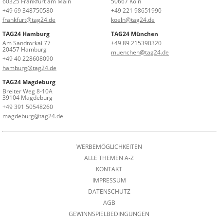
60325 Frankfurt am Main
50667 Köln
+49 69 348750580
+49 221 98651990
frankfurt@tag24.de
koeln@tag24.de
TAG24 Hamburg
TAG24 München
Am Sandtorkai 77
+49 89 215390320
20457 Hamburg
muenchen@tag24.de
+49 40 228608090
hamburg@tag24.de
TAG24 Magdeburg
Breiter Weg 8-10A
39104 Magdeburg
+49 391 50548260
magdeburg@tag24.de
WERBEMÖGLICHKEITEN
ALLE THEMEN A-Z
KONTAKT
IMPRESSUM
DATENSCHUTZ
AGB
GEWINNSPIELBEDINGUNGEN