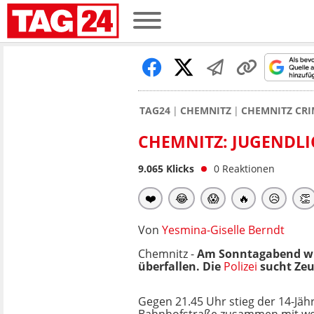
TAG24
CHEMNITZ
CHEMNITZ CRI
CHEMNITZ: JUGENDLI
9.065
Klicks
0
Reaktionen
❤️
😂
😱
🔥
😥
👏
Von
Yesmina-Giselle Berndt
Chemnitz -
Am Sonntagabend wur
überfallen. Die
Polizei
sucht Ze
Gegen 21.45 Uhr stieg der 14-Jähr