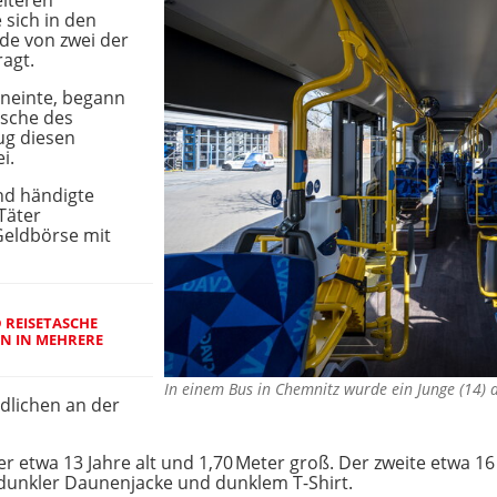
iteren
 sich in den
de von zwei der
ragt.
rneinte, begann
asche des
ug diesen
i.
und händigte
 Täter
Geldbörse mit
 REISETASCHE
EN IN MEHRERE
In einem Bus in Chemnitz wurde ein Junge (14)
dlichen an der
er etwa 13 Jahre alt und 1,70 Meter groß. Der zweite etwa 16 
 dunkler Daunenjacke und dunklem T-Shirt.