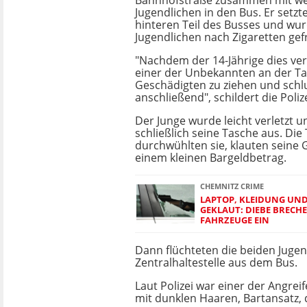
Bahnhofstraße zusammen mit we
Jugendlichen in den Bus. Er setzte
hinteren Teil des Busses und wur
Jugendlichen nach Zigaretten gef
"Nachdem der 14-Jährige dies ve
einer der Unbekannten an der T
Geschädigten zu ziehen und schl
anschließend", schildert die Polize
Der Junge wurde leicht verletzt 
schließlich seine Tasche aus. Die
durchwühlten sie, klauten seine 
einem kleinen Bargeldbetrag.
CHEMNITZ CRIME
LAPTOP, KLEIDUNG UND
GEKLAUT: DIEBE BRECH
FAHRZEUGE EIN
Dann flüchteten die beiden Jugen
Zentralhaltestelle aus dem Bus.
Laut Polizei war einer der Angreif
mit dunklen Haaren, Bartansatz,