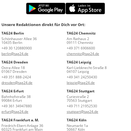
Unsere Redaktionen direkt für Dich vor Ort:
TAG24 Berlin
TAG24 Chemnitz
Schönhauser Allee 36
Am Rathaus 2
10435 Berlin
09111 Chemnitz
+49 30 120880900
+49 371 6906600
berlin@tag24.de
chemnitz@tag24.de
TAG24 Dresden
TAG24 Leipzig
Ostra-Allee 18
Karl-Liebknecht-Straße 8
01067 Dresden
04107 Leipzig
+49 351 888-2424
+49 341 24250430
dresden@tag24.de
leipzig@tag24.de
TAG24 Erfurt
TAG24 Stuttgart
Bahnhofstraße 38
Curiestraße 2
99084 Erfurt
70563 Stuttgart
+49 361 34947880
+49 711 21952530
erfurt@tag24.de
stuttgart@tag24.de
TAG24 Frankfurt a. M.
TAG24 Köln
Friedrich-Ebert-Anlage 36
Neumarkt 1a
60325 Frankfurt am Main
50667 Köln