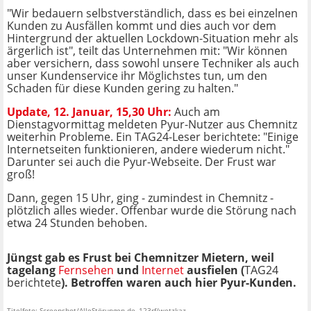
"Wir bedauern selbstverständlich, dass es bei einzelnen
Kunden zu Ausfällen kommt und dies auch vor dem
Hintergrund der aktuellen Lockdown-Situation mehr als
ärgerlich ist", teilt das Unternehmen mit: "Wir können
aber versichern, dass sowohl unsere Techniker als auch
unser Kundenservice ihr Möglichstes tun, um den
Schaden für diese Kunden gering zu halten."
Update, 12. Januar, 15,30 Uhr:
Auch am
Dienstagvormittag meldeten
Pyur-Nutzer aus Chemnitz
weiterhin Probleme. Ein TAG24-Leser berichtete: "Einige
Internetseiten funktionieren, andere wiederum nicht."
Darunter sei auch die Pyur-Webseite. Der Frust war
groß!
Dann, gegen 15 Uhr, ging - zumindest in Chemnitz -
plötzlich alles wieder. Offenbar wurde die Störung nach
etwa 24 Stunden behoben.
Jüngst gab es Frust bei Chemnitzer Mietern, weil
tagelang
Fernsehen
und
Internet
ausfielen (
TAG24
berichtete
). Betroffen waren auch hier
Pyur-Kunden.
Titelfoto: Screenshot/AlleStörungen.de, 123rf/wetzkaz