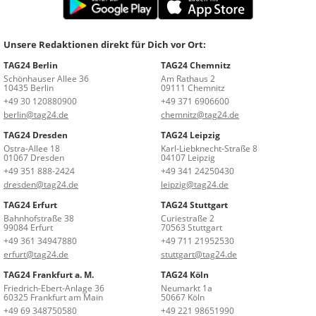
Unsere Redaktionen direkt für Dich vor Ort:
TAG24 Berlin
TAG24 Chemnitz
Schönhauser Allee 36
Am Rathaus 2
10435 Berlin
09111 Chemnitz
+49 30 120880900
+49 371 6906600
berlin@tag24.de
chemnitz@tag24.de
TAG24 Dresden
TAG24 Leipzig
Ostra-Allee 18
Karl-Liebknecht-Straße 8
01067 Dresden
04107 Leipzig
+49 351 888-2424
+49 341 24250430
dresden@tag24.de
leipzig@tag24.de
TAG24 Erfurt
TAG24 Stuttgart
Bahnhofstraße 38
Curiestraße 2
99084 Erfurt
70563 Stuttgart
+49 361 34947880
+49 711 21952530
erfurt@tag24.de
stuttgart@tag24.de
TAG24 Frankfurt a. M.
TAG24 Köln
Friedrich-Ebert-Anlage 36
Neumarkt 1a
60325 Frankfurt am Main
50667 Köln
+49 69 348750580
+49 221 98651990