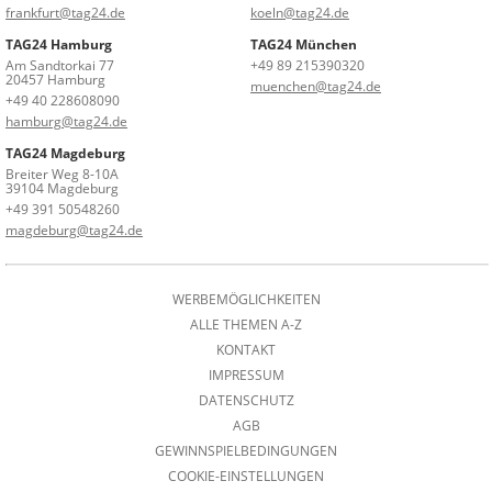
frankfurt@tag24.de
koeln@tag24.de
TAG24 Hamburg
TAG24 München
Am Sandtorkai 77
+49 89 215390320
20457 Hamburg
muenchen@tag24.de
+49 40 228608090
hamburg@tag24.de
TAG24 Magdeburg
Breiter Weg 8-10A
39104 Magdeburg
+49 391 50548260
magdeburg@tag24.de
WERBEMÖGLICHKEITEN
ALLE THEMEN A-Z
KONTAKT
IMPRESSUM
DATENSCHUTZ
AGB
GEWINNSPIELBEDINGUNGEN
COOKIE-EINSTELLUNGEN