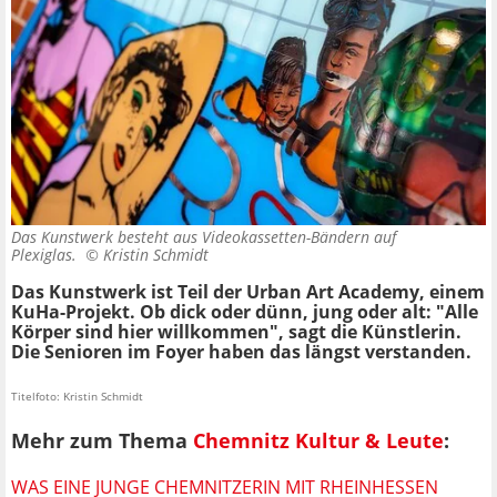
Das Kunstwerk besteht aus Videokassetten-Bändern auf
Plexiglas. ©
Kristin Schmidt
Das Kunstwerk ist Teil der Urban Art Academy, einem
KuHa-Projekt. Ob dick oder dünn, jung oder alt: "Alle
Körper sind hier willkommen", sagt die Künstlerin.
Die Senioren im Foyer haben das längst verstanden.
Titelfoto: Kristin Schmidt
Mehr zum Thema
Chemnitz Kultur & Leute
:
WAS EINE JUNGE CHEMNITZERIN MIT RHEINHESSEN