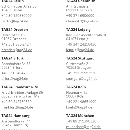
TAG24 Berlin
TAG24 Chemnitz
Schönhauser Allee 36
Am Rathaus 2
10435 Berlin
09111 Chemnitz
+49 30 120880900
+49 371 6906600
berlin@tag24.de
chemnitz@tag24.de
TAG24 Dresden
TAG24 Leipzig
Ostra-Allee 18
Karl-Liebknecht-Straße 8
01067 Dresden
04107 Leipzig
+49 351 888-2424
+49 341 24250430
dresden@tag24.de
leipzig@tag24.de
TAG24 Erfurt
TAG24 Stuttgart
Bahnhofstraße 38
Curiestraße 2
99084 Erfurt
70563 Stuttgart
+49 361 34947880
+49 711 21952530
erfurt@tag24.de
stuttgart@tag24.de
TAG24 Frankfurt a. M.
TAG24 Köln
Friedrich-Ebert-Anlage 36
Neumarkt 1a
60325 Frankfurt am Main
50667 Köln
+49 69 348750580
+49 221 98651990
frankfurt@tag24.de
koeln@tag24.de
TAG24 Hamburg
TAG24 München
Am Sandtorkai 77
+49 89 215390320
20457 Hamburg
muenchen@tag24.de