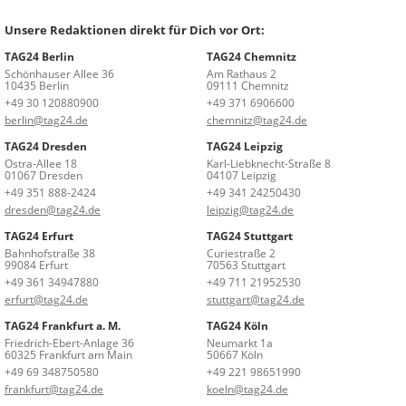
Unsere Redaktionen direkt für Dich vor Ort:
TAG24 Berlin
TAG24 Chemnitz
Schönhauser Allee 36
Am Rathaus 2
10435 Berlin
09111 Chemnitz
+49 30 120880900
+49 371 6906600
berlin@tag24.de
chemnitz@tag24.de
TAG24 Dresden
TAG24 Leipzig
Ostra-Allee 18
Karl-Liebknecht-Straße 8
01067 Dresden
04107 Leipzig
+49 351 888-2424
+49 341 24250430
dresden@tag24.de
leipzig@tag24.de
TAG24 Erfurt
TAG24 Stuttgart
Bahnhofstraße 38
Curiestraße 2
99084 Erfurt
70563 Stuttgart
+49 361 34947880
+49 711 21952530
erfurt@tag24.de
stuttgart@tag24.de
TAG24 Frankfurt a. M.
TAG24 Köln
Friedrich-Ebert-Anlage 36
Neumarkt 1a
60325 Frankfurt am Main
50667 Köln
+49 69 348750580
+49 221 98651990
frankfurt@tag24.de
koeln@tag24.de