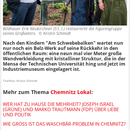
Bildhauer Erik Neukirchner (51, l.) restaurierte die Figurengruppe
seines Großvaters. ©
Kristin Schmidt
Nach den Kindern "Am Schwebebalken" wartet nun
nur noch ein Belz-Werk auf seine Rückkehr in den
öffentlichen Raum: eine neun mal vier Meter große
Wandverkleidung mit kristalliner Struktur, die in der
Mensa der Technischen Universität hing und jetzt im
Industriemuseum eingelagert ist.
Titelfoto: Kristin Schmidt
Mehr zum Thema
Chemnitz Lokal
:
WER HAT ZU HAUSE DIE MEHRHEIT? JOSEPH ISRAEL
(GRÜNE) UND MARKO TRAUTMANN (FDP) ÜBER LIEBE
UND POLITIK
WIE GROSS IST DAS WASCHBÄR-PROBLEM IN CHEMNITZ?