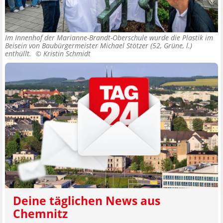
Im Innenhof der Marianne-Brandt-Oberschule wurde die Plastik im
Beisein von Baubürgermeister Michael Stötzer (52, Grüne, l.)
enthüllt. ©
Kristin Schmidt
Deine täglichen News aus
Chemnitz