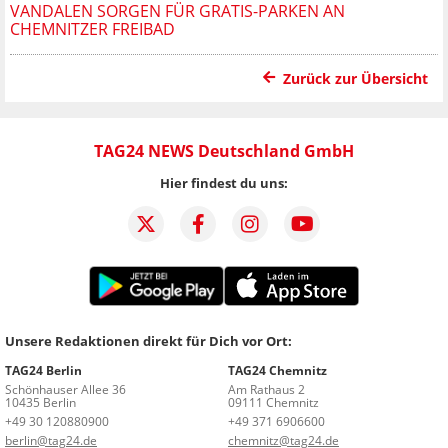
VANDALEN SORGEN FÜR GRATIS-PARKEN AN
CHEMNITZER FREIBAD
Zurück zur Übersicht
TAG24 NEWS Deutschland GmbH
Hier findest du uns:
Unsere Redaktionen direkt für Dich vor Ort:
TAG24 Berlin
TAG24 Chemnitz
Schönhauser Allee 36
Am Rathaus 2
10435 Berlin
09111 Chemnitz
+49 30 120880900
+49 371 6906600
berlin@tag24.de
chemnitz@tag24.de