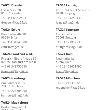
TAG24 Dresden
TAG24 Leipzig
Ostra-Allee 18
Karl-Liebknecht-Straße 8
01067 Dresden
04107 Leipzig
+49 351 888-2424
+49 341 24250430
dresden@tag24.de
leipzig@tag24.de
TAG24 Erfurt
TAG24 Stuttgart
Bahnhofstraße 38
Curiestraße 2
99084 Erfurt
70563 Stuttgart
+49 361 34947880
+49 711 21952530
erfurt@tag24.de
stuttgart@tag24.de
TAG24 Frankfurt a. M.
TAG24 Köln
Friedrich-Ebert-Anlage 36
Neumarkt 1a
60325 Frankfurt am Main
50667 Köln
+49 69 348750580
+49 221 98651990
frankfurt@tag24.de
koeln@tag24.de
TAG24 Hamburg
TAG24 München
Am Sandtorkai 77
+49 89 215390320
20457 Hamburg
muenchen@tag24.de
+49 40 228608090
hamburg@tag24.de
TAG24 Magdeburg
Breiter Weg 8-10A