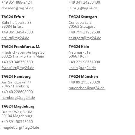
+49 351 888-2424
+49 341 24250430
dresden@tag24.de
leipzig@tag24.de
TAG24 Erfurt
TAG24 Stuttgart
Bahnhofstraße 38
Curiestraße 2
99084 Erfurt
70563 Stuttgart
+49 361 34947880
+49 711 21952530
erfurt@tag24.de
stuttgart@tag24.de
TAG24 Frankfurt a. M.
TAG24 Köln
Friedrich-Ebert-Anlage 36
Neumarkt 1a
60325 Frankfurt am Main
50667 Köln
+49 69 348750580
+49 221 98651990
frankfurt@tag24.de
koeln@tag24.de
TAG24 Hamburg
TAG24 München
Am Sandtorkai 77
+49 89 215390320
20457 Hamburg
muenchen@tag24.de
+49 40 228608090
hamburg@tag24.de
TAG24 Magdeburg
Breiter Weg 8-10A
39104 Magdeburg
+49 391 50548260
magdeburg@tag24.de