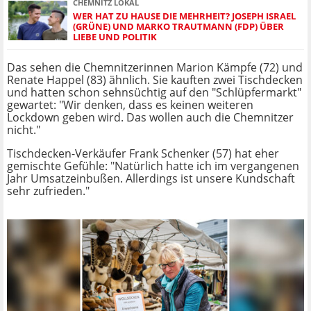
CHEMNITZ LOKAL
WER HAT ZU HAUSE DIE MEHRHEIT? JOSEPH ISRAEL
(GRÜNE) UND MARKO TRAUTMANN (FDP) ÜBER
LIEBE UND POLITIK
Das sehen die Chemnitzerinnen Marion Kämpfe (72) und
Renate Happel (83) ähnlich. Sie kauften zwei Tischdecken
und hatten schon sehnsüchtig auf den "Schlüpfermarkt"
gewartet: "Wir denken, dass es keinen weiteren
Lockdown geben wird. Das wollen auch die Chemnitzer
nicht."
Tischdecken-Verkäufer Frank Schenker (57) hat eher
gemischte Gefühle: "Natürlich hatte ich im vergangenen
Jahr Umsatzeinbußen. Allerdings ist unsere Kundschaft
sehr zufrieden."