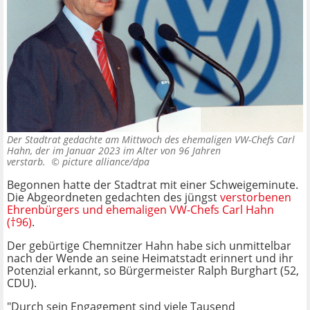
Der Stadtrat gedachte am Mittwoch des ehemaligen VW-Chefs Carl
Hahn, der im Januar 2023 im Alter von 96 Jahren
verstarb. ©
picture alliance/dpa
Begonnen hatte der Stadtrat mit einer Schweigeminute.
Die Abgeordneten gedachten des jüngst
verstorbenen
Ehrenbürgers und ehemaligen VW-Chefs Carl Hahn
(†96)
.
Der gebürtige Chemnitzer Hahn habe sich unmittelbar
nach der Wende an seine Heimatstadt erinnert und ihr
Potenzial erkannt, so Bürgermeister Ralph Burghart (52,
CDU).
"Durch sein Engagement sind viele Tausend