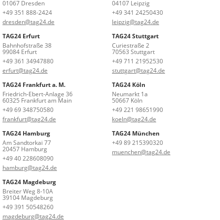
01067 Dresden
04107 Leipzig
+49 351 888-2424
+49 341 24250430
dresden@tag24.de
leipzig@tag24.de
TAG24 Erfurt
TAG24 Stuttgart
Bahnhofstraße 38
Curiestraße 2
99084 Erfurt
70563 Stuttgart
+49 361 34947880
+49 711 21952530
erfurt@tag24.de
stuttgart@tag24.de
TAG24 Frankfurt a. M.
TAG24 Köln
Friedrich-Ebert-Anlage 36
Neumarkt 1a
60325 Frankfurt am Main
50667 Köln
+49 69 348750580
+49 221 98651990
frankfurt@tag24.de
koeln@tag24.de
TAG24 Hamburg
TAG24 München
Am Sandtorkai 77
+49 89 215390320
20457 Hamburg
muenchen@tag24.de
+49 40 228608090
hamburg@tag24.de
TAG24 Magdeburg
Breiter Weg 8-10A
39104 Magdeburg
+49 391 50548260
magdeburg@tag24.de