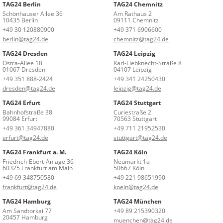
TAG24 Berlin
TAG24 Chemnitz
Schönhauser Allee 36
Am Rathaus 2
10435 Berlin
09111 Chemnitz
+49 30 120880900
+49 371 6906600
berlin@tag24.de
chemnitz@tag24.de
TAG24 Dresden
TAG24 Leipzig
Ostra-Allee 18
Karl-Liebknecht-Straße 8
01067 Dresden
04107 Leipzig
+49 351 888-2424
+49 341 24250430
dresden@tag24.de
leipzig@tag24.de
TAG24 Erfurt
TAG24 Stuttgart
Bahnhofstraße 38
Curiestraße 2
99084 Erfurt
70563 Stuttgart
+49 361 34947880
+49 711 21952530
erfurt@tag24.de
stuttgart@tag24.de
TAG24 Frankfurt a. M.
TAG24 Köln
Friedrich-Ebert-Anlage 36
Neumarkt 1a
60325 Frankfurt am Main
50667 Köln
+49 69 348750580
+49 221 98651990
frankfurt@tag24.de
koeln@tag24.de
TAG24 Hamburg
TAG24 München
Am Sandtorkai 77
+49 89 215390320
20457 Hamburg
muenchen@tag24.de