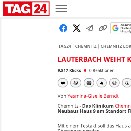
TAG24
CHEMNITZ
CHEMNITZ LO
LAUTERBACH WEIHT K
9.817
Klicks
0
Reaktionen
❤️
😂
😱
🔥
😥
👏
Von
Yesmina-Giselle Berndt
Chemnitz -
Das Klinikum
Chemni
Neubaus Haus 9 am Standort F
Mit einem Festakt soll das Haus 