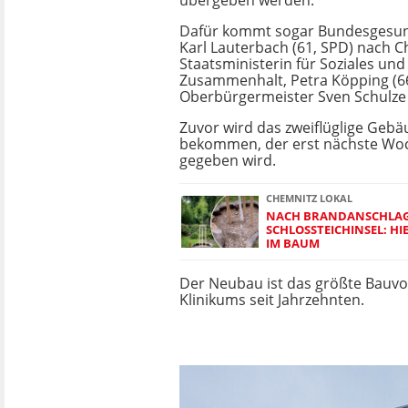
übergeben werden.
Dafür kommt sogar Bundesgesun
Karl Lauterbach (61, SPD) nach C
Staatsministerin für Soziales und
Zusammenhalt, Petra Köpping (66
Oberbürgermeister Sven Schulze 
Zuvor wird das zweiflüglige Geb
bekommen, der erst nächste Wo
gegeben wird.
CHEMNITZ LOKAL
NACH BRANDANSCHLAG
SCHLOSSTEICHINSEL: H
IM BAUM
Der Neubau ist das größte Bauv
Klinikums seit Jahrzehnten.