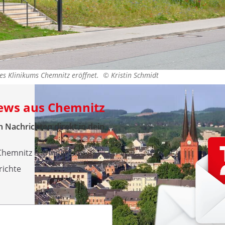
es Klinikums Chemnitz eröffnet. ©
Kristin Schmidt
News aus Chemnitz
 Nachrichten direkt in dein
 Chemnitz & Umgebung
richte