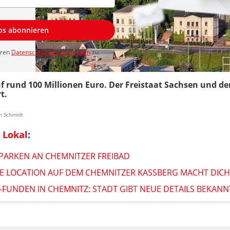
los abonnieren
eren
Datenschutzbestimmungen
zu.
f rund 100 Millionen Euro. Der Freistaat Sachsen und d
t.
in Schmidt
 Lokal
:
PARKEN AN CHEMNITZER FREIBAD
 LOCATION AUF DEM CHEMNITZER KASSBERG MACHT DICHT
FUNDEN IN CHEMNITZ: STADT GIBT NEUE DETAILS BEKANN