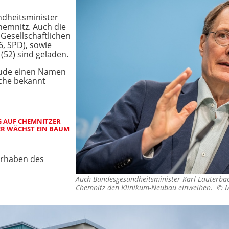
dheitsminister
hemnitz. Auch die
 Gesellschaftlichen
, SPD), sowie
(52) sind geladen.
äude einen Namen
che bekannt
 AUF CHEMNITZER
IER WÄCHST EIN BAUM
orhaben des
Auch Bundesgesundheitsminister Karl Lauterba
Chemnitz den Klinikum-Neubau einweihen. ©
M