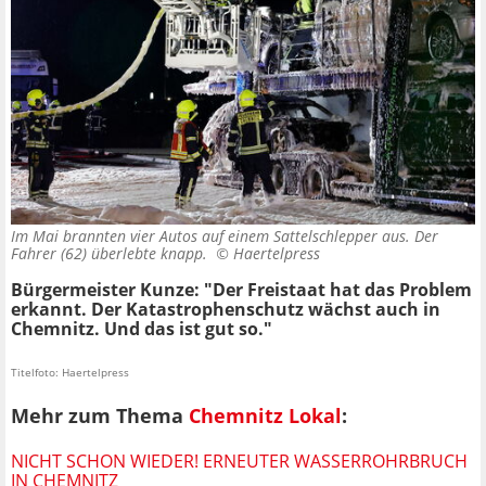
Im Mai brannten vier Autos auf einem Sattelschlepper aus. Der
Fahrer (62) überlebte knapp. ©
Haertelpress
Bürgermeister Kunze: "Der Freistaat hat das Problem
erkannt. Der Katastrophenschutz wächst auch in
Chemnitz. Und das ist gut so."
Titelfoto: Haertelpress
Mehr zum Thema
Chemnitz Lokal
:
NICHT SCHON WIEDER! ERNEUTER WASSERROHRBRUCH
IN CHEMNITZ