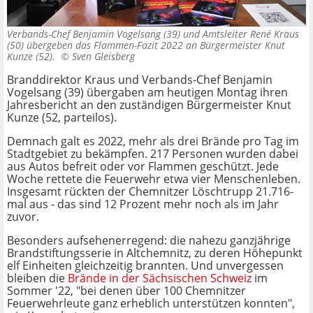
Verbands-Chef Benjamin Vogelsang (39) und Amtsleiter René Kraus
(50) übergeben das Flammen-Fazit 2022 an Bürgermeister Knut
Kunze (52). ©
Sven Gleisberg
Branddirektor Kraus und Verbands-Chef Benjamin
Vogelsang (39) übergaben am heutigen Montag ihren
Jahresbericht an den zuständigen Bürgermeister Knut
Kunze (52, parteilos).
Demnach galt es 2022, mehr als drei Brände pro Tag im
Stadtgebiet zu bekämpfen. 217 Personen wurden dabei
aus Autos befreit oder vor Flammen geschützt. Jede
Woche rettete die Feuerwehr etwa vier Menschenleben.
Insgesamt rückten der Chemnitzer Löschtrupp 21.716-
mal aus - das sind 12 Prozent mehr noch als im Jahr
zuvor.
Besonders aufsehenerregend: die nahezu ganzjährige
Brandstiftungsserie in Altchemnitz, zu deren Höhepunkt
elf Einheiten gleichzeitig brannten. Und unvergessen
bleiben die
Brände in der Sächsischen Schweiz
im
Sommer '22, "bei denen über 100 Chemnitzer
Feuerwehrleute ganz erheblich unterstützen konnten",