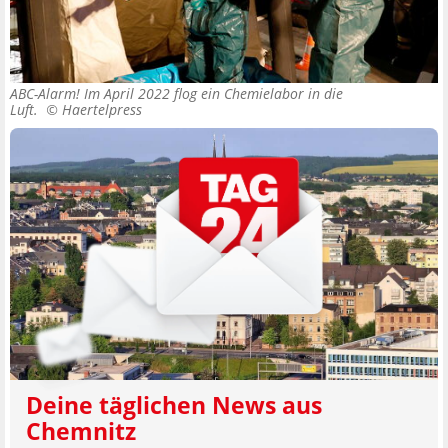
ABC-Alarm! Im April 2022 flog ein Chemielabor in die
Luft. ©
Haertelpress
Deine täglichen News aus
Chemnitz