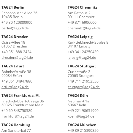
TAG24 Berlin
TAG24 Chemnitz
Schönhauser Allee 36
Am Rathaus 2
10435 Berlin
09111 Chemnitz
+49 30 120880900
+49 371 6906600
berlin@tag24.de
chemnitz@tag24.de
TAG24 Dresden
TAG24 Leipzig
Ostra-Allee 18
Karl-Liebknecht-Straße 8
01067 Dresden
04107 Leipzig
+49 351 888-2424
+49 341 24250430
dresden@tag24.de
leipzig@tag24.de
TAG24 Erfurt
TAG24 Stuttgart
Bahnhofstraße 38
Curiestraße 2
99084 Erfurt
70563 Stuttgart
+49 361 34947880
+49 711 21952530
erfurt@tag24.de
stuttgart@tag24.de
TAG24 Frankfurt a. M.
TAG24 Köln
Friedrich-Ebert-Anlage 36
Neumarkt 1a
60325 Frankfurt am Main
50667 Köln
+49 69 348750580
+49 221 98651990
frankfurt@tag24.de
koeln@tag24.de
TAG24 Hamburg
TAG24 München
Am Sandtorkai 77
+49 89 215390320