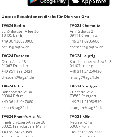
Unsere Redaktionen direkt für Dich vor Ort:
TAG24 Berlin
TAG24 Chemnitz
Schönhauser Allee 36
Am Rathaus 2
10435 Berlin
09111 Chemnitz
+49 30 120880900
+49 371 6906600
berlin@tag24.de
chemnitz@tag24.de
TAG24 Dresden
TAG24 Leipzig
Ostra-Allee 18
Karl-Liebknecht-Straße 8
01067 Dresden
04107 Leipzig
+49 351 888-2424
+49 341 24250430
dresden@tag24.de
leipzig@tag24.de
TAG24 Erfurt
TAG24 Stuttgart
Bahnhofstraße 38
Curiestraße 2
99084 Erfurt
70563 Stuttgart
+49 361 34947880
+49 711 21952530
erfurt@tag24.de
stuttgart@tag24.de
TAG24 Frankfurt a. M.
TAG24 Köln
Friedrich-Ebert-Anlage 36
Neumarkt 1a
60325 Frankfurt am Main
50667 Köln
+49 69 348750580
+49 221 98651990