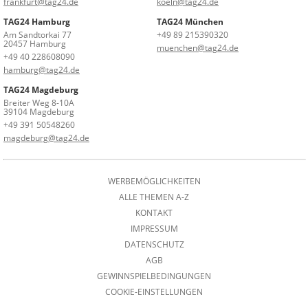
frankfurt@tag24.de
koeln@tag24.de
TAG24 Hamburg
TAG24 München
Am Sandtorkai 77
+49 89 215390320
20457 Hamburg
muenchen@tag24.de
+49 40 228608090
hamburg@tag24.de
TAG24 Magdeburg
Breiter Weg 8-10A
39104 Magdeburg
+49 391 50548260
magdeburg@tag24.de
WERBEMÖGLICHKEITEN
ALLE THEMEN A-Z
KONTAKT
IMPRESSUM
DATENSCHUTZ
AGB
GEWINNSPIELBEDINGUNGEN
COOKIE-EINSTELLUNGEN