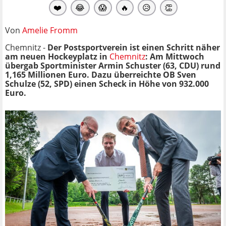
❤️
😂
😱
🔥
😥
👏
Von
Amelie Fromm
Chemnitz -
Der Postsportverein ist einen Schritt näher
am neuen Hockeyplatz in
Chemnitz
: Am Mittwoch
übergab Sportminister Armin Schuster (63, CDU) rund
1,165 Millionen Euro. Dazu überreichte OB Sven
Schulze (52, SPD) einen Scheck in Höhe von 932.000
Euro.