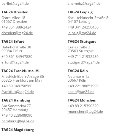
berlin@tag24.de
chemnitz@tag24.de
TAG24 Dresden
TAG24 Leipzig
Ostra-Allee 18
Karl-Liebknecht-Straße 8
01067 Dresden
04107 Leipzig
+49 351 888-2424
+49 341 24250430
dresden@tag24.de
leipzig@tag24.de
TAG24 Erfurt
TAG24 Stuttgart
Bahnhofstraße 38
Curiestraße 2
99084 Erfurt
70563 Stuttgart
+49 361 34947880
+49 711 21952530
erfurt@tag24.de
stuttgart@tag24.de
TAG24 Frankfurt a. M.
TAG24 Köln
Friedrich-Ebert-Anlage 36
Neumarkt 1a
60325 Frankfurt am Main
50667 Köln
+49 69 348750580
+49 221 98651990
frankfurt@tag24.de
koeln@tag24.de
TAG24 Hamburg
TAG24 München
Am Sandtorkai 77
+49 89 215390320
20457 Hamburg
muenchen@tag24.de
+49 40 228608090
hamburg@tag24.de
TAG24 Magdeburg