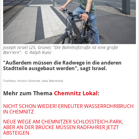
Joseph Israel (25, Grüne): "Die Bahnhofstraße ist eine große
Barriere". ©
Ralph Kunz
"Außerdem müssen die Radwege in die anderen
Stadtteile ausgebaut werden", sagt Israel.
Titelfoto: Kristin Schmidt, Uwe Meinhold
Mehr zum Thema
Chemnitz Lokal
:
NICHT SCHON WIEDER! ERNEUTER WASSERROHRBRUCH
IN CHEMNITZ
NEUE WEGE AM CHEMNITZER SCHLOSSTEICH-PARK, A
BER AN DER BRÜCKE MÜSSEN RADFAHRER JETZT A
BSTEIGEN