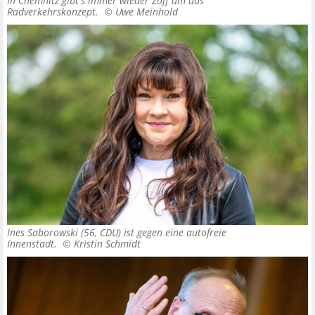
In Chemnitz gibt's immer wieder Zoff um das
Radverkehrskonzept. ©
Uwe Meinhold
Ines Saborowski (56, CDU) ist gegen eine autofreie
Innenstadt. ©
Kristin Schmidt