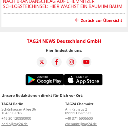
NACH BRANDANSCHLAG AUF CHEMNITZER
SCHLOSSTEICHINSEL: HIER WÄCHST EIN BAUM IM BAUM
Zurück zur Übersicht
TAG24 NEWS Deutschland GmbH
Hier findest du uns:
Unsere Redaktionen direkt für Dich vor Ort:
TAG24 Berlin
TAG24 Chemnitz
Schönhauser Allee 36
Am Rathaus 2
10435 Berlin
09111 Chemnitz
+49 30 120880900
+49 371 6906600
berlin@tag24.de
chemnitz@tag24.de