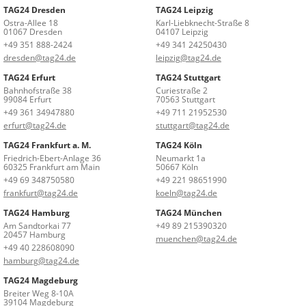
TAG24 Dresden
TAG24 Leipzig
Ostra-Allee 18
Karl-Liebknecht-Straße 8
01067 Dresden
04107 Leipzig
+49 351 888-2424
+49 341 24250430
dresden@tag24.de
leipzig@tag24.de
TAG24 Erfurt
TAG24 Stuttgart
Bahnhofstraße 38
Curiestraße 2
99084 Erfurt
70563 Stuttgart
+49 361 34947880
+49 711 21952530
erfurt@tag24.de
stuttgart@tag24.de
TAG24 Frankfurt a. M.
TAG24 Köln
Friedrich-Ebert-Anlage 36
Neumarkt 1a
60325 Frankfurt am Main
50667 Köln
+49 69 348750580
+49 221 98651990
frankfurt@tag24.de
koeln@tag24.de
TAG24 Hamburg
TAG24 München
Am Sandtorkai 77
+49 89 215390320
20457 Hamburg
muenchen@tag24.de
+49 40 228608090
hamburg@tag24.de
TAG24 Magdeburg
Breiter Weg 8-10A
39104 Magdeburg