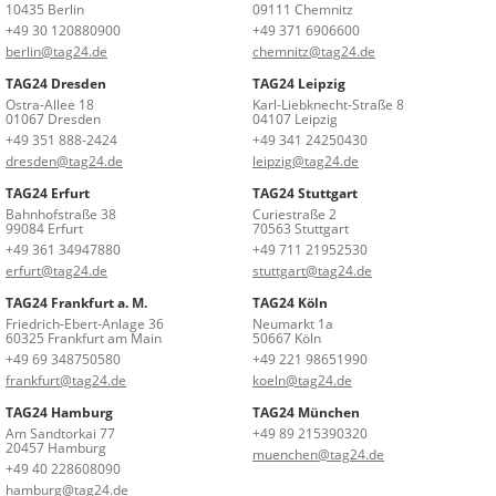
10435 Berlin
09111 Chemnitz
+49 30 120880900
+49 371 6906600
berlin@tag24.de
chemnitz@tag24.de
TAG24 Dresden
TAG24 Leipzig
Ostra-Allee 18
Karl-Liebknecht-Straße 8
01067 Dresden
04107 Leipzig
+49 351 888-2424
+49 341 24250430
dresden@tag24.de
leipzig@tag24.de
TAG24 Erfurt
TAG24 Stuttgart
Bahnhofstraße 38
Curiestraße 2
99084 Erfurt
70563 Stuttgart
+49 361 34947880
+49 711 21952530
erfurt@tag24.de
stuttgart@tag24.de
TAG24 Frankfurt a. M.
TAG24 Köln
Friedrich-Ebert-Anlage 36
Neumarkt 1a
60325 Frankfurt am Main
50667 Köln
+49 69 348750580
+49 221 98651990
frankfurt@tag24.de
koeln@tag24.de
TAG24 Hamburg
TAG24 München
Am Sandtorkai 77
+49 89 215390320
20457 Hamburg
muenchen@tag24.de
+49 40 228608090
hamburg@tag24.de