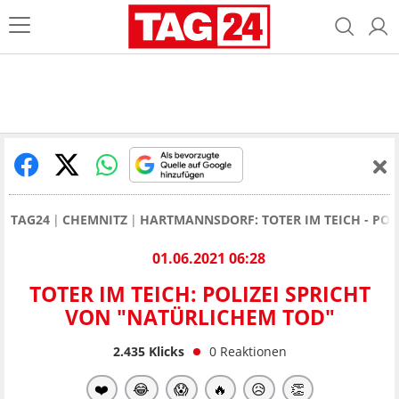
TAG24
CHEMNITZ
HARTMANNSDORF: TOTER IM TEICH - POL
01.06.2021 06:28
TOTER IM TEICH: POLIZEI SPRICHT
VON "NATÜRLICHEM TOD"
2.435
Klicks
0
Reaktionen
❤️
😂
😱
🔥
😥
👏