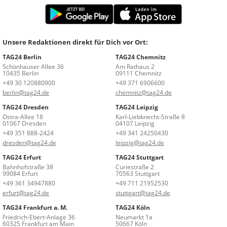
Unsere Redaktionen direkt für Dich vor Ort:
TAG24 Berlin
TAG24 Chemnitz
Schönhauser Allee 36
Am Rathaus 2
10435 Berlin
09111 Chemnitz
+49 30 120880900
+49 371 6906600
berlin@tag24.de
chemnitz@tag24.de
TAG24 Dresden
TAG24 Leipzig
Ostra-Allee 18
Karl-Liebknecht-Straße 8
01067 Dresden
04107 Leipzig
+49 351 888-2424
+49 341 24250430
dresden@tag24.de
leipzig@tag24.de
TAG24 Erfurt
TAG24 Stuttgart
Bahnhofstraße 38
Curiestraße 2
99084 Erfurt
70563 Stuttgart
+49 361 34947880
+49 711 21952530
erfurt@tag24.de
stuttgart@tag24.de
TAG24 Frankfurt a. M.
TAG24 Köln
Friedrich-Ebert-Anlage 36
Neumarkt 1a
60325 Frankfurt am Main
50667 Köln