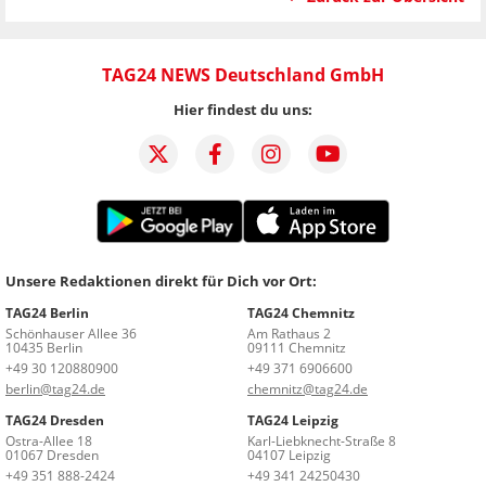
TAG24 NEWS Deutschland GmbH
Hier findest du uns:
Unsere Redaktionen direkt für Dich vor Ort:
TAG24 Berlin
TAG24 Chemnitz
Schönhauser Allee 36
Am Rathaus 2
10435 Berlin
09111 Chemnitz
+49 30 120880900
+49 371 6906600
berlin@tag24.de
chemnitz@tag24.de
TAG24 Dresden
TAG24 Leipzig
Ostra-Allee 18
Karl-Liebknecht-Straße 8
01067 Dresden
04107 Leipzig
+49 351 888-2424
+49 341 24250430