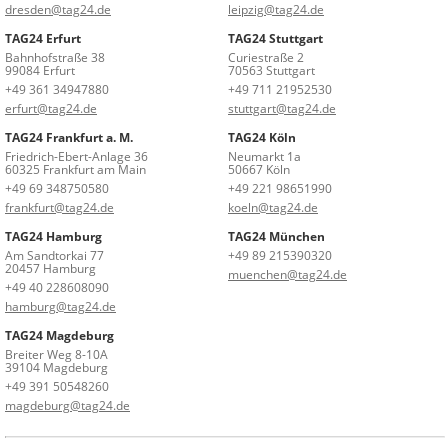
dresden@tag24.de
leipzig@tag24.de
TAG24 Erfurt
TAG24 Stuttgart
Bahnhofstraße 38
Curiestraße 2
99084 Erfurt
70563 Stuttgart
+49 361 34947880
+49 711 21952530
erfurt@tag24.de
stuttgart@tag24.de
TAG24 Frankfurt a. M.
TAG24 Köln
Friedrich-Ebert-Anlage 36
Neumarkt 1a
60325 Frankfurt am Main
50667 Köln
+49 69 348750580
+49 221 98651990
frankfurt@tag24.de
koeln@tag24.de
TAG24 Hamburg
TAG24 München
Am Sandtorkai 77
+49 89 215390320
20457 Hamburg
muenchen@tag24.de
+49 40 228608090
hamburg@tag24.de
TAG24 Magdeburg
Breiter Weg 8-10A
39104 Magdeburg
+49 391 50548260
magdeburg@tag24.de