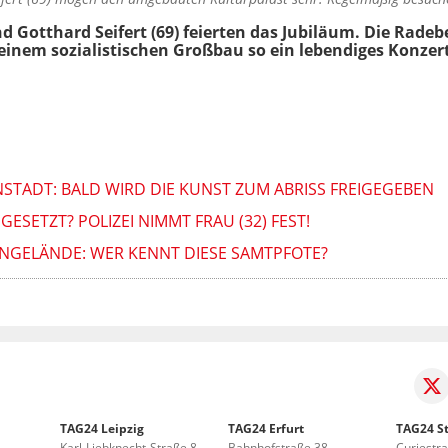
Gotthard Seifert (69) feierten das Jubiläum. Die Radebeu
s einem sozialistischen Großbau so ein lebendiges Konze
NNSTADT: BALD WIRD DIE KUNST ZUM ABRISS FREIGEGEBEN
GESETZT? POLIZEI NIMMT FRAU (32) FEST!
NGELÄNDE: WER KENNT DIESE SAMTPFOTE?
TAG24 Leipzig
TAG24 Erfurt
TAG24 St
Karl-Liebknecht-Straße 8
Bahnhofstraße 38
Curiestr