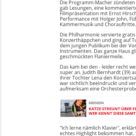
Die Programm-Macher zündeten e
gab Lesungen, eine kommentiert
Filmpräsentation mit Ernst Hirsch
Performance mit Holger John, F
Kammermusik und Chorauftritte.
Die Philharmonie servierte gratis
Konzerthäppchen und ging auf T
dem jungen Publikum bei der Vor
Instrumenten. Das ganze Haus gl
geschmückten Flaniermeile.
Das kam bei den - leider recht w
super an. Judith Bernhardt (39) au
ihrer Tochter Lena den Konzertsa
war sichtlich beeindruckt und ver
aufmerksam eine Orchesterprob
DRESDEN
KATZE STREUNT ÜBER 
WER KENNT DIESE SAMT
"Ich lerne nämlich Klavier", erkl
echtes Highlight bekommen hat. Si