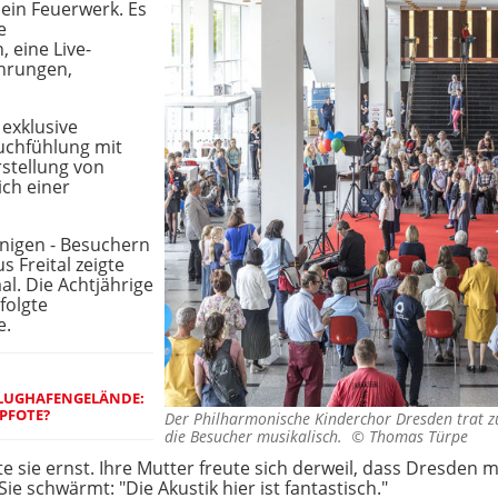
in Feuerwerk. Es
e
, eine Live-
ührungen,
 exklusive
uchfühlung mit
stellung von
ich einer
enigen - Besuchern
s Freital zeigte
al. Die Achtjährige
folgte
e.
FLUGHAFENGELÄNDE:
PFOTE?
Der Philharmonische Kinderchor Dresden trat z
die Besucher musikalisch. ©
Thomas Türpe
ärte sie ernst. Ihre Mutter freute sich derweil, dass Dresden
e schwärmt: "Die Akustik hier ist fantastisch."