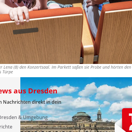
ter Lena (8) den Konzertsaal. Im Parkett saßen sie Probe und hörten d
 Türpe
News aus Dresden
 Nachrichten direkt in dein
s Dresden & Umgebung
richte