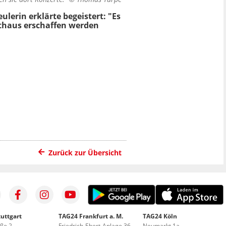
lerin erklärte begeistert: "Es
rthaus erschaffen werden
Zurück zur Übersicht
uttgart
TAG24 Frankfurt a. M.
TAG24 Köln
aße 2
Friedrich-Ebert-Anlage 36
Neumarkt 1a