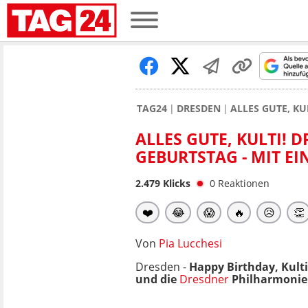
TAG24
DRESDEN
ALLES GUTE, KU
ALLES GUTE, KULTI! 
GEBURTSTAG - MIT E
2.479
Klicks
0
Reaktionen
❤️
😂
😱
🔥
😥
👏
Von
Pia Lucchesi
Dresden -
Happy Birthday, Kulti
und die
Dresdner
Philharmonie 