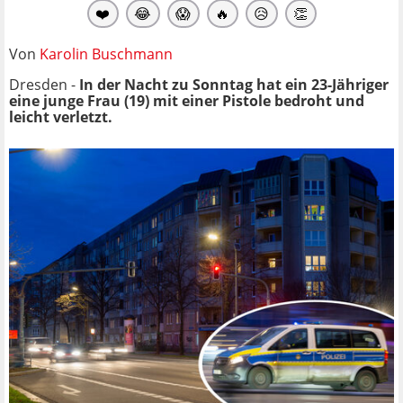
❤️
😂
😱
🔥
😥
👏
Von
Karolin Buschmann
Dresden -
In der Nacht zu Sonntag hat ein 23-Jähriger
eine junge Frau (19) mit einer Pistole bedroht und
leicht verletzt.