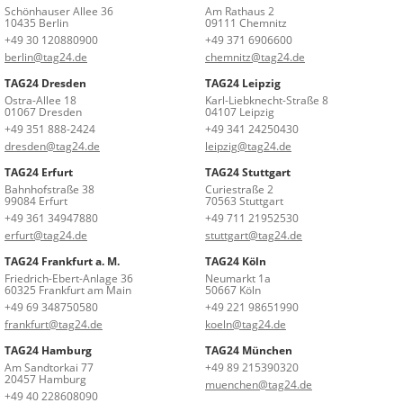
Schönhauser Allee 36
Am Rathaus 2
10435 Berlin
09111 Chemnitz
+49 30 120880900
+49 371 6906600
berlin@tag24.de
chemnitz@tag24.de
TAG24 Dresden
TAG24 Leipzig
Ostra-Allee 18
Karl-Liebknecht-Straße 8
01067 Dresden
04107 Leipzig
+49 351 888-2424
+49 341 24250430
dresden@tag24.de
leipzig@tag24.de
TAG24 Erfurt
TAG24 Stuttgart
Bahnhofstraße 38
Curiestraße 2
99084 Erfurt
70563 Stuttgart
+49 361 34947880
+49 711 21952530
erfurt@tag24.de
stuttgart@tag24.de
TAG24 Frankfurt a. M.
TAG24 Köln
Friedrich-Ebert-Anlage 36
Neumarkt 1a
60325 Frankfurt am Main
50667 Köln
+49 69 348750580
+49 221 98651990
frankfurt@tag24.de
koeln@tag24.de
TAG24 Hamburg
TAG24 München
Am Sandtorkai 77
+49 89 215390320
20457 Hamburg
muenchen@tag24.de
+49 40 228608090