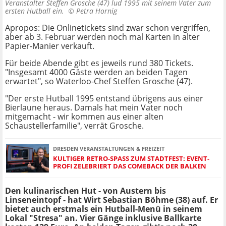
Veranstalter Steffen Grosche (47) lud 1995 mit seinem Vater zum
ersten Hutball ein. ©
Petra Hornig
Apropos: Die Onlinetickets sind zwar schon vergriffen,
aber ab 3. Februar werden noch mal Karten in alter
Papier-Manier verkauft.
Für beide Abende gibt es jeweils rund 380 Tickets.
"Insgesamt 4000 Gäste werden an beiden Tagen
erwartet", so Waterloo-Chef Steffen Grosche (47).
"Der erste Hutball 1995 entstand übrigens aus einer
Bierlaune heraus. Damals hat mein Vater noch
mitgemacht - wir kommen aus einer alten
Schaustellerfamilie", verrät Grosche.
DRESDEN VERANSTALTUNGEN & FREIZEIT
KULTIGER RETRO-SPASS ZUM STADTFEST: EVENT-P
ROFI ZELEBRIERT DAS COMEBACK DER BALKEN
Den kulinarischen Hut - von Austern bis
Linseneintopf - hat Wirt Sebastian Böhme (38) auf. Er
bietet auch erstmals ein Hutball-Menü in seinem
Lokal "Stresa" an. Vier Gänge inklusive Ballkarte