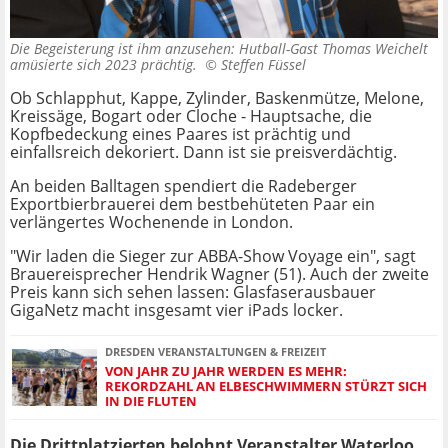
Die Begeisterung ist ihm anzusehen: Hutball-Gast Thomas Weichelt
amüsierte sich 2023 prächtig. ©
Steffen Füssel
Ob Schlapphut, Kappe, Zylinder, Baskenmütze, Melone,
Kreissäge, Bogart oder Cloche - Hauptsache, die
Kopfbedeckung eines Paares ist prächtig und
einfallsreich dekoriert. Dann ist sie preisverdächtig.
An beiden Balltagen spendiert die Radeberger
Exportbierbrauerei dem bestbehüteten Paar ein
verlängertes Wochenende in London.
"Wir laden die Sieger zur ABBA-Show Voyage ein", sagt
Brauereisprecher Hendrik Wagner (51). Auch der zweite
Preis kann sich sehen lassen: Glasfaserausbauer
GigaNetz macht insgesamt vier iPads locker.
DRESDEN VERANSTALTUNGEN & FREIZEIT
VON JAHR ZU JAHR WERDEN ES MEHR:
REKORDZAHL AN ELBESCHWIMMERN STÜRZT SICH
IN DIE FLUTEN
Die Drittplatzierten belohnt Veranstalter Waterloo