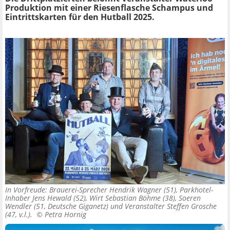
Produktion mit einer Riesenflasche Schampus und
Eintrittskarten für den Hutball 2025.
In Vorfreude: Brauerei-Sprecher Hendrik Wagner (51), Parkhotel-
Inhaber Jens Hewald (52), Wirt Sebastian Böhme (38), Soeren
Wendler (51, Deutsche Giganetz) und Veranstalter Steffen Grosche
(47, v.l.). ©
Petra Hornig