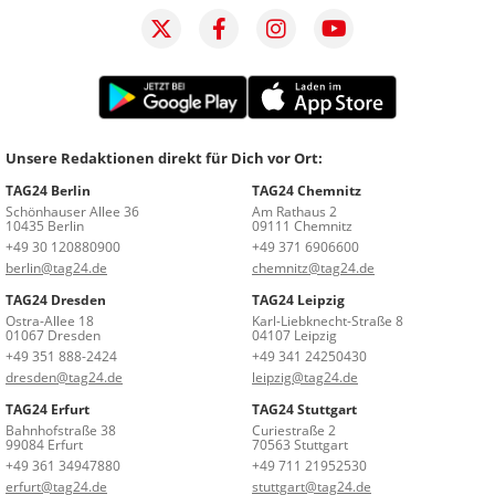
Unsere Redaktionen direkt für Dich vor Ort:
TAG24 Berlin
TAG24 Chemnitz
Schönhauser Allee 36
Am Rathaus 2
10435 Berlin
09111 Chemnitz
+49 30 120880900
+49 371 6906600
berlin@tag24.de
chemnitz@tag24.de
TAG24 Dresden
TAG24 Leipzig
Ostra-Allee 18
Karl-Liebknecht-Straße 8
01067 Dresden
04107 Leipzig
+49 351 888-2424
+49 341 24250430
dresden@tag24.de
leipzig@tag24.de
TAG24 Erfurt
TAG24 Stuttgart
Bahnhofstraße 38
Curiestraße 2
99084 Erfurt
70563 Stuttgart
+49 361 34947880
+49 711 21952530
erfurt@tag24.de
stuttgart@tag24.de