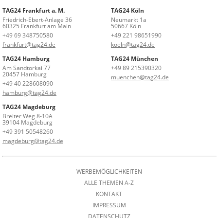
TAG24 Frankfurt a. M.
TAG24 Köln
Friedrich-Ebert-Anlage 36
Neumarkt 1a
60325 Frankfurt am Main
50667 Köln
+49 69 348750580
+49 221 98651990
frankfurt@tag24.de
koeln@tag24.de
TAG24 Hamburg
TAG24 München
Am Sandtorkai 77
+49 89 215390320
20457 Hamburg
muenchen@tag24.de
+49 40 228608090
hamburg@tag24.de
TAG24 Magdeburg
Breiter Weg 8-10A
39104 Magdeburg
+49 391 50548260
magdeburg@tag24.de
WERBEMÖGLICHKEITEN
ALLE THEMEN A-Z
KONTAKT
IMPRESSUM
DATENSCHUTZ