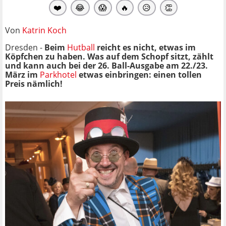
❤️
😂
😱
🔥
😥
👏
Von
Katrin Koch
Dresden -
Beim
Hutball
reicht es nicht, etwas im
Köpfchen zu haben. Was auf dem Schopf sitzt, zählt
und kann auch bei der 26. Ball-Ausgabe am 22./23.
März im
Parkhotel
etwas einbringen: einen tollen
Preis nämlich!