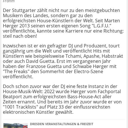
Frahm
Der Stuttgarter zählt nicht nur zu den meistgebuchten
Musikern des Landes, sondern gar zu den
erfolgreichsten House-Künstlern der Welt. Seit Marten
Hørger 2013 seinen ersten eigenen Song "L.G.F.U."
veröffentlichte, kannte seine Karriere nur eine Richtung:
steil nach oben!
Inzwischen ist er ein gefragter DJ und Produzent, tourt
ganzjährig um die Welt und veröffentlicht Hits mit
Künstlern wie beispielsweise Tchami, Apashe, Habstrakt
oder auch David Guetta. Erst im vergangenen Jahr
haben der Franzose Guetta und Schwabe Hørger mit
"The Freaks" den Sommerhit der Electro-Szene
veröffentlicht.
Doch schon zuvor war der DJ eine feste Instanz in der
House-Musik-Welt: 2022 wurde Hørger vom Fachportal
Beatport zum erfolgreichsten Bass-House-Act aller
Zeiten ernannt. Und bereits im Jahr zuvor wurde er von
"1001 Tracklists" auf Platz 33 der einflussreichsten
elektronischen Künstler gewählt.
DRESDEN VERANSTALTUNGEN & FREIZEIT