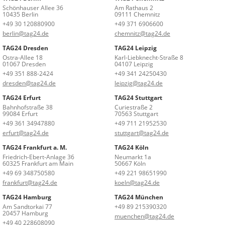
Schönhauser Allee 36
Am Rathaus 2
10435 Berlin
09111 Chemnitz
+49 30 120880900
+49 371 6906600
berlin@tag24.de
chemnitz@tag24.de
TAG24 Dresden
TAG24 Leipzig
Ostra-Allee 18
Karl-Liebknecht-Straße 8
01067 Dresden
04107 Leipzig
+49 351 888-2424
+49 341 24250430
dresden@tag24.de
leipzig@tag24.de
TAG24 Erfurt
TAG24 Stuttgart
Bahnhofstraße 38
Curiestraße 2
99084 Erfurt
70563 Stuttgart
+49 361 34947880
+49 711 21952530
erfurt@tag24.de
stuttgart@tag24.de
TAG24 Frankfurt a. M.
TAG24 Köln
Friedrich-Ebert-Anlage 36
Neumarkt 1a
60325 Frankfurt am Main
50667 Köln
+49 69 348750580
+49 221 98651990
frankfurt@tag24.de
koeln@tag24.de
TAG24 Hamburg
TAG24 München
Am Sandtorkai 77
+49 89 215390320
20457 Hamburg
muenchen@tag24.de
+49 40 228608090