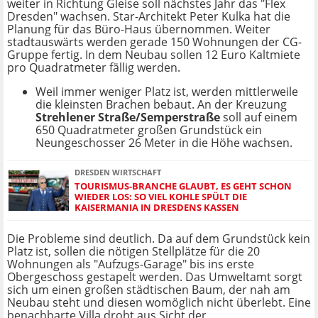
weiter in Richtung Gleise soll nächstes Jahr das "Flex
Dresden" wachsen. Star-Architekt Peter Kulka hat die
Planung für das Büro-Haus übernommen. Weiter
stadtauswärts werden gerade 150 Wohnungen der CG-
Gruppe fertig. In dem Neubau sollen 12 Euro Kaltmiete
pro Quadratmeter fällig werden.
Weil immer weniger Platz ist, werden mittlerweile
die kleinsten Brachen bebaut. An der Kreuzung
Strehlener Straße/Semperstraße
soll auf einem
650 Quadratmeter großen Grundstück ein
Neungeschosser 26 Meter in die Höhe wachsen.
DRESDEN WIRTSCHAFT
TOURISMUS-BRANCHE GLAUBT, ES GEHT SCHON
WIEDER LOS: SO VIEL KOHLE SPÜLT DIE
KAISERMANIA IN DRESDENS KASSEN
Die Probleme sind deutlich. Da auf dem Grundstück kein
Platz ist, sollen die nötigen Stellplätze für die 20
Wohnungen als "Aufzugs-Garage" bis ins erste
Obergeschoss gestapelt werden. Das Umweltamt sorgt
sich um einen großen städtischen Baum, der nah am
Neubau steht und diesen womöglich nicht überlebt. Eine
benachbarte Villa droht aus Sicht der