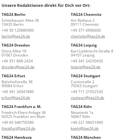
Unsere Redaktionen direkt für Dich vor Ort:
TAG24 Berlin
TAG24 Chemnitz
Schönhauser Allee 36
Am Rathaus 2
10435 Berlin
09111 Chemnitz
+49 30 120880900
+49 371 6906600
berlin@tag24.de
chemnitz@tag24.de
TAG24 Dresden
TAG24 Leipzig
Ostra-Allee 18
Karl-Liebknecht-Straße 8
01067 Dresden
04107 Leipzig
+49 351 888-2424
+49 341 24250430
dresden@tag24.de
leipzig@tag24.de
TAG24 Erfurt
TAG24 Stuttgart
Bahnhofstraße 38
Curiestraße 2
99084 Erfurt
70563 Stuttgart
+49 361 34947880
+49 711 21952530
erfurt@tag24.de
stuttgart@tag24.de
TAG24 Frankfurt a. M.
TAG24 Köln
Friedrich-Ebert-Anlage 36
Neumarkt 1a
60325 Frankfurt am Main
50667 Köln
+49 69 348750580
+49 221 98651990
frankfurt@tag24.de
koeln@tag24.de
TAG24 Hamburg
TAG24 München