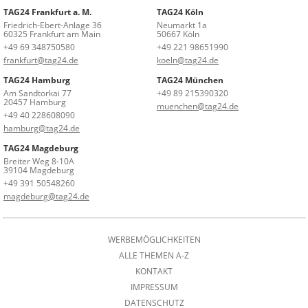
TAG24 Frankfurt a. M.
TAG24 Köln
Friedrich-Ebert-Anlage 36
Neumarkt 1a
60325 Frankfurt am Main
50667 Köln
+49 69 348750580
+49 221 98651990
frankfurt@tag24.de
koeln@tag24.de
TAG24 Hamburg
TAG24 München
Am Sandtorkai 77
+49 89 215390320
20457 Hamburg
muenchen@tag24.de
+49 40 228608090
hamburg@tag24.de
TAG24 Magdeburg
Breiter Weg 8-10A
39104 Magdeburg
+49 391 50548260
magdeburg@tag24.de
WERBEMÖGLICHKEITEN
ALLE THEMEN A-Z
KONTAKT
IMPRESSUM
DATENSCHUTZ