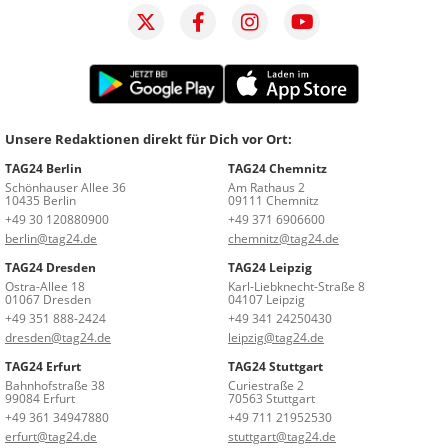
Unsere Redaktionen direkt für Dich vor Ort:
TAG24 Berlin
TAG24 Chemnitz
Schönhauser Allee 36
Am Rathaus 2
10435 Berlin
09111 Chemnitz
+49 30 120880900
+49 371 6906600
berlin@tag24.de
chemnitz@tag24.de
TAG24 Dresden
TAG24 Leipzig
Ostra-Allee 18
Karl-Liebknecht-Straße 8
01067 Dresden
04107 Leipzig
+49 351 888-2424
+49 341 24250430
dresden@tag24.de
leipzig@tag24.de
TAG24 Erfurt
TAG24 Stuttgart
Bahnhofstraße 38
Curiestraße 2
99084 Erfurt
70563 Stuttgart
+49 361 34947880
+49 711 21952530
erfurt@tag24.de
stuttgart@tag24.de