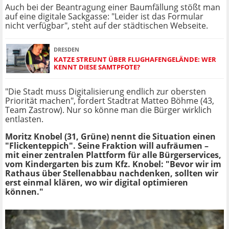
Auch bei der Beantragung einer Baumfällung stößt man
auf eine digitale Sackgasse: "Leider ist das Formular
nicht verfügbar", steht auf der städtischen Webseite.
DRESDEN
KATZE STREUNT ÜBER FLUGHAFENGELÄNDE: WER
KENNT DIESE SAMTPFOTE?
"Die Stadt muss Digitalisierung endlich zur obersten
Priorität machen", fordert Stadtrat Matteo Böhme (43,
Team Zastrow). Nur so könne man die Bürger wirklich
entlasten.
Moritz Knobel (31, Grüne) nennt die Situation einen
"Flickenteppich". Seine Fraktion will aufräumen –
mit einer zentralen Plattform für alle Bürgerservices,
vom Kindergarten bis zum Kfz. Knobel: "Bevor wir im
Rathaus über Stellenabbau nachdenken, sollten wir
erst einmal klären, wo wir digital optimieren
können."