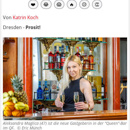
❤️
😂
😱
🔥
😥
👏
Von
Katrin Koch
Dresden -
Prosit!
Aleksandra Maglica (47) ist die neue Gastgeberin in der "Queen"-Bar
im QF. ©
Eric Münch