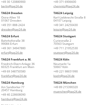
+49 30 120880900
+49 371 6906600
berlin@tag24.de
chemnitz@tag24.de
TAG24 Dresden
TAG24 Leipzig
Ostra-Allee 18
Karl-Liebknecht-Straße 8
01067 Dresden
04107 Leipzig
+49 351 888-2424
+49 341 24250430
dresden@tag24.de
leipzig@tag24.de
TAG24 Erfurt
TAG24 Stuttgart
Bahnhofstraße 38
Curiestraße 2
99084 Erfurt
70563 Stuttgart
+49 361 34947880
+49 711 21952530
erfurt@tag24.de
stuttgart@tag24.de
TAG24 Frankfurt a. M.
TAG24 Köln
Friedrich-Ebert-Anlage 36
Neumarkt 1a
60325 Frankfurt am Main
50667 Köln
+49 69 348750580
+49 221 98651990
frankfurt@tag24.de
koeln@tag24.de
TAG24 Hamburg
TAG24 München
Am Sandtorkai 77
+49 89 215390320
20457 Hamburg
muenchen@tag24.de
+49 40 228608090
hamburg@tag24.de