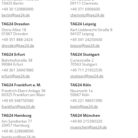
10435 Berlin
09111 Chemnitz
+49 30 120880900
+49 371 6906600
berlin@tag24.de
chemnitz@tag24.de
TAG24 Dresden
TAG24 Leipzig
Ostra-Allee 18
Karl-Liebknecht-Straße 8
01067 Dresden
04107 Leipzig
+49 351 888-2424
+49 341 24250430
dresden@tag24.de
leipzig@tag24.de
TAG24 Erfurt
TAG24 Stuttgart
Bahnhofstraße 38
Curiestraße 2
99084 Erfurt
70563 Stuttgart
+49 361 34947880
+49 711 21952530
erfurt@tag24.de
stuttgart@tag24.de
TAG24 Frankfurt a. M.
TAG24 Köln
Friedrich-Ebert-Anlage 36
Neumarkt 1a
60325 Frankfurt am Main
50667 Köln
+49 69 348750580
+49 221 98651990
frankfurt@tag24.de
koeln@tag24.de
TAG24 Hamburg
TAG24 München
Am Sandtorkai 77
+49 89 215390320
20457 Hamburg
muenchen@tag24.de
+49 40 228608090
hamburg@tag24.de