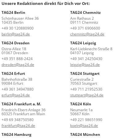
Unsere Redaktionen direkt für Dich vor Ort:
TAG24 Berlin
TAG24 Chemnitz
Schönhauser Allee 36
Am Rathaus 2
10435 Berlin
09111 Chemnitz
+49 30 120880900
+49 371 6906600
berlin@tag24.de
chemnitz@tag24.de
TAG24 Dresden
TAG24 Leipzig
Ostra-Allee 18
Karl-Liebknecht-Straße 8
01067 Dresden
04107 Leipzig
+49 351 888-2424
+49 341 24250430
dresden@tag24.de
leipzig@tag24.de
TAG24 Erfurt
TAG24 Stuttgart
Bahnhofstraße 38
Curiestraße 2
99084 Erfurt
70563 Stuttgart
+49 361 34947880
+49 711 21952530
erfurt@tag24.de
stuttgart@tag24.de
TAG24 Frankfurt a. M.
TAG24 Köln
Friedrich-Ebert-Anlage 36
Neumarkt 1a
60325 Frankfurt am Main
50667 Köln
+49 69 348750580
+49 221 98651990
frankfurt@tag24.de
koeln@tag24.de
TAG24 Hamburg
TAG24 München