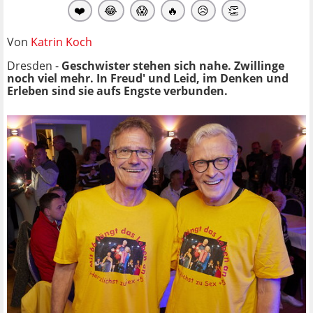
❤️
😂
😱
🔥
😥
👏
Von
Katrin Koch
Dresden -
Geschwister stehen sich nahe. Zwillinge
noch viel mehr. In Freud' und Leid, im Denken und
Erleben sind sie aufs Engste verbunden.