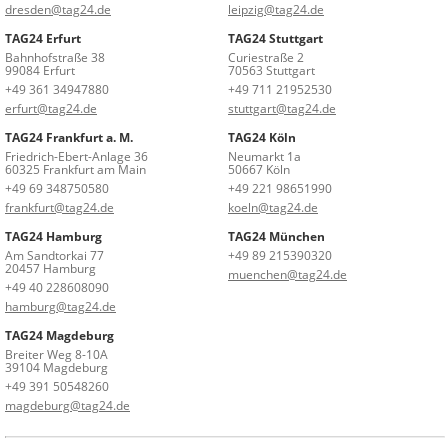
dresden@tag24.de
leipzig@tag24.de
TAG24 Erfurt
TAG24 Stuttgart
Bahnhofstraße 38
Curiestraße 2
99084 Erfurt
70563 Stuttgart
+49 361 34947880
+49 711 21952530
erfurt@tag24.de
stuttgart@tag24.de
TAG24 Frankfurt a. M.
TAG24 Köln
Friedrich-Ebert-Anlage 36
Neumarkt 1a
60325 Frankfurt am Main
50667 Köln
+49 69 348750580
+49 221 98651990
frankfurt@tag24.de
koeln@tag24.de
TAG24 Hamburg
TAG24 München
Am Sandtorkai 77
+49 89 215390320
20457 Hamburg
muenchen@tag24.de
+49 40 228608090
hamburg@tag24.de
TAG24 Magdeburg
Breiter Weg 8-10A
39104 Magdeburg
+49 391 50548260
magdeburg@tag24.de