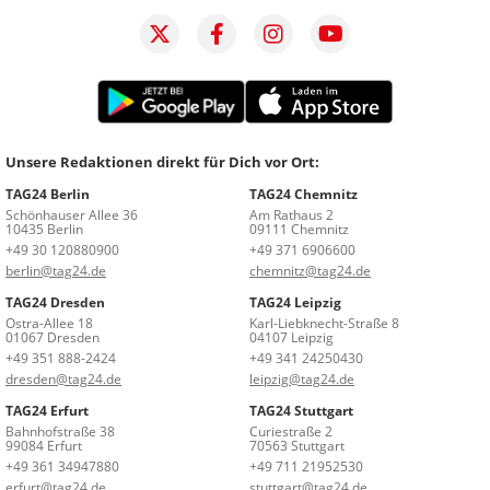
Unsere Redaktionen direkt für Dich vor Ort:
TAG24 Berlin
TAG24 Chemnitz
Schönhauser Allee 36
Am Rathaus 2
10435 Berlin
09111 Chemnitz
+49 30 120880900
+49 371 6906600
berlin@tag24.de
chemnitz@tag24.de
TAG24 Dresden
TAG24 Leipzig
Ostra-Allee 18
Karl-Liebknecht-Straße 8
01067 Dresden
04107 Leipzig
+49 351 888-2424
+49 341 24250430
dresden@tag24.de
leipzig@tag24.de
TAG24 Erfurt
TAG24 Stuttgart
Bahnhofstraße 38
Curiestraße 2
99084 Erfurt
70563 Stuttgart
+49 361 34947880
+49 711 21952530
erfurt@tag24.de
stuttgart@tag24.de