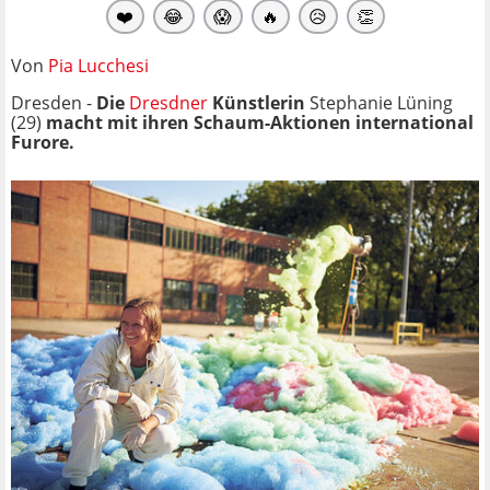
❤️
😂
😱
🔥
😥
👏
Von
Pia Lucchesi
Dresden -
Die
Dresdner
Künstlerin
Stephanie Lüning
(29)
macht mit ihren Schaum-Aktionen international
Furore.