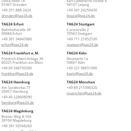
Ostra-Allee 18
Karl-Liebknecht-Straße 8
01067 Dresden
04107 Leipzig
+49 351 888-2424
+49 341 24250430
dresden@tag24.de
leipzig@tag24.de
TAG24 Erfurt
TAG24 Stuttgart
Bahnhofstraße 38
Curiestraße 2
99084 Erfurt
70563 Stuttgart
+49 361 34947880
+49 711 21952530
erfurt@tag24.de
stuttgart@tag24.de
TAG24 Frankfurt a. M.
TAG24 Köln
Friedrich-Ebert-Anlage 36
Neumarkt 1a
60325 Frankfurt am Main
50667 Köln
+49 69 348750580
+49 221 98651990
frankfurt@tag24.de
koeln@tag24.de
TAG24 Hamburg
TAG24 München
Am Sandtorkai 77
+49 89 215390320
20457 Hamburg
muenchen@tag24.de
+49 40 228608090
hamburg@tag24.de
TAG24 Magdeburg
Breiter Weg 8-10A
39104 Magdeburg
+49 391 50548260