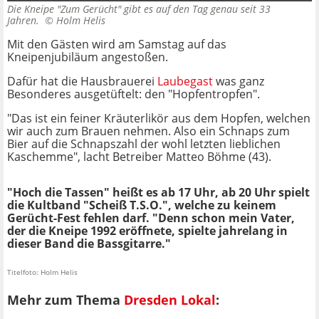
Die Kneipe "Zum Gerücht" gibt es auf den Tag genau seit 33
Jahren. ©
Holm Helis
Mit den Gästen wird am Samstag auf das
Kneipenjubiläum angestoßen.
Dafür hat die Hausbrauerei
Laubegast
was ganz
Besonderes ausgetüftelt: den "Hopfentropfen".
"Das ist ein feiner Kräuterlikör aus dem Hopfen, welchen
wir auch zum Brauen nehmen. Also ein Schnaps zum
Bier auf die Schnapszahl der wohl letzten lieblichen
Kaschemme", lacht Betreiber Matteo Böhme (43).
"Hoch die Tassen" heißt es ab 17 Uhr, ab 20 Uhr spielt
die Kultband "Scheiß T.S.O.", welche zu keinem
Gerücht-Fest fehlen darf. "Denn schon mein Vater,
der die Kneipe 1992 eröffnete, spielte jahrelang in
dieser Band die Bassgitarre."
Titelfoto: Holm Helis
Mehr zum Thema
Dresden Lokal
: