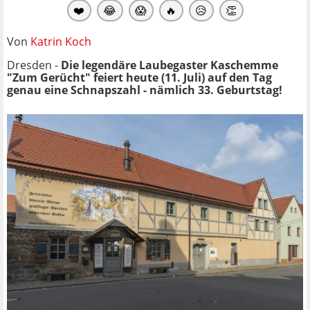
❤️
😂
😱
🔥
😥
👏
Von
Katrin Koch
Dresden -
Die legendäre Laubegaster Kaschemme
"Zum Gerücht" feiert heute (11. Juli) auf den Tag
genau eine Schnapszahl - nämlich 33. Geburtstag!