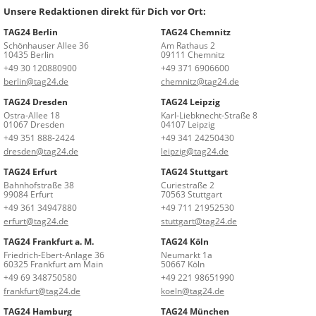
Unsere Redaktionen direkt für Dich vor Ort:
TAG24 Berlin
TAG24 Chemnitz
Schönhauser Allee 36
Am Rathaus 2
10435 Berlin
09111 Chemnitz
+49 30 120880900
+49 371 6906600
berlin@tag24.de
chemnitz@tag24.de
TAG24 Dresden
TAG24 Leipzig
Ostra-Allee 18
Karl-Liebknecht-Straße 8
01067 Dresden
04107 Leipzig
+49 351 888-2424
+49 341 24250430
dresden@tag24.de
leipzig@tag24.de
TAG24 Erfurt
TAG24 Stuttgart
Bahnhofstraße 38
Curiestraße 2
99084 Erfurt
70563 Stuttgart
+49 361 34947880
+49 711 21952530
erfurt@tag24.de
stuttgart@tag24.de
TAG24 Frankfurt a. M.
TAG24 Köln
Friedrich-Ebert-Anlage 36
Neumarkt 1a
60325 Frankfurt am Main
50667 Köln
+49 69 348750580
+49 221 98651990
frankfurt@tag24.de
koeln@tag24.de
TAG24 Hamburg
TAG24 München