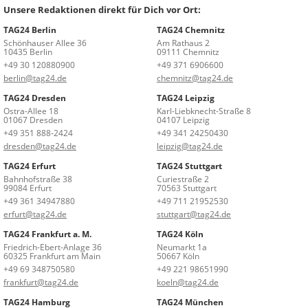
Unsere Redaktionen direkt für Dich vor Ort:
TAG24 Berlin
TAG24 Chemnitz
Schönhauser Allee 36
Am Rathaus 2
10435 Berlin
09111 Chemnitz
+49 30 120880900
+49 371 6906600
berlin@tag24.de
chemnitz@tag24.de
TAG24 Dresden
TAG24 Leipzig
Ostra-Allee 18
Karl-Liebknecht-Straße 8
01067 Dresden
04107 Leipzig
+49 351 888-2424
+49 341 24250430
dresden@tag24.de
leipzig@tag24.de
TAG24 Erfurt
TAG24 Stuttgart
Bahnhofstraße 38
Curiestraße 2
99084 Erfurt
70563 Stuttgart
+49 361 34947880
+49 711 21952530
erfurt@tag24.de
stuttgart@tag24.de
TAG24 Frankfurt a. M.
TAG24 Köln
Friedrich-Ebert-Anlage 36
Neumarkt 1a
60325 Frankfurt am Main
50667 Köln
+49 69 348750580
+49 221 98651990
frankfurt@tag24.de
koeln@tag24.de
TAG24 Hamburg
TAG24 München