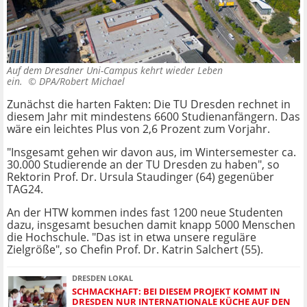
Auf dem Dresdner Uni-Campus kehrt wieder Leben
ein. ©
DPA/Robert Michael
Zunächst die harten Fakten: Die TU Dresden rechnet in
diesem Jahr mit mindestens 6600 Studienanfängern. Das
wäre ein leichtes Plus von 2,6 Prozent zum Vorjahr.
"Insgesamt gehen wir davon aus, im Wintersemester ca.
30.000 Studierende an der TU Dresden zu haben", so
Rektorin Prof. Dr. Ursula Staudinger (64) gegenüber
TAG24.
An der HTW kommen indes fast 1200 neue Studenten
dazu, insgesamt besuchen damit knapp 5000 Menschen
die Hochschule. "Das ist in etwa unsere reguläre
Zielgröße", so Chefin Prof. Dr. Katrin Salchert (55).
DRESDEN LOKAL
SCHMACKHAFT: BEI DIESEM PROJEKT KOMMT IN
DRESDEN NUR INTERNATIONALE KÜCHE AUF DEN