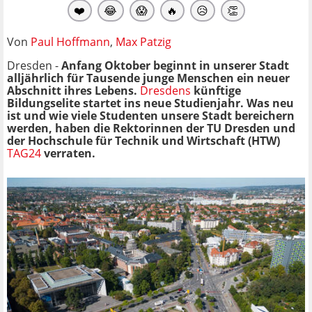
❤️
😂
😱
🔥
😥
👏
Von
Paul Hoffmann
,
Max Patzig
Dresden -
Anfang Oktober beginnt in unserer Stadt
alljährlich für Tausende junge Menschen ein neuer
Abschnitt ihres Lebens.
Dresdens
künftige
Bildungselite startet ins neue Studienjahr. Was neu
ist und wie viele Studenten unsere Stadt bereichern
werden, haben die Rektorinnen der TU Dresden und
der Hochschule für Technik und Wirtschaft (HTW)
TAG24
verraten.