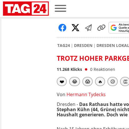
TAG24
DRESDEN
DRESDEN LOKA
TROTZ HOHER PARKG
11.268
Klicks
0
Reaktionen
❤️
😂
😱
🔥
😥
👏
Von
Hermann Tydecks
Dresden -
Das Rathaus hatte vo
Stephan Kühn (44, Grüne) nich
Haushalt generieren. Doch wie s