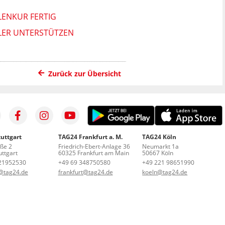
LENKUR FERTIG
LER UNTERSTÜTZEN
Zurück zur Übersicht
uttgart
TAG24 Frankfurt a. M.
TAG24 Köln
aße 2
Friedrich-Ebert-Anlage 36
Neumarkt 1a
ttgart
60325 Frankfurt am Main
50667 Köln
21952530
+49 69 348750580
+49 221 98651990
t@tag24.de
frankfurt@tag24.de
koeln@tag24.de