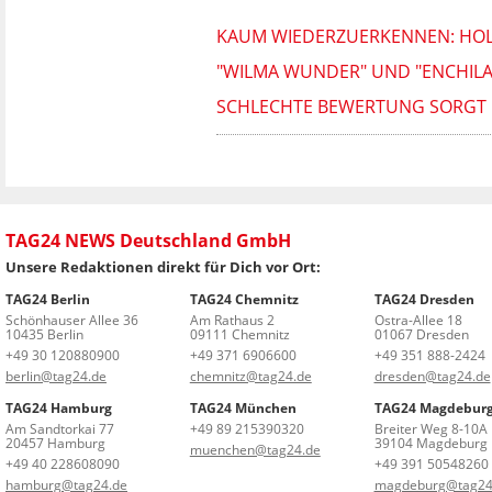
KAUM WIEDERZUERKENNEN: HOL
"WILMA WUNDER" UND "ENCHIL
SCHLECHTE BEWERTUNG SORGT 
TAG24 NEWS Deutschland GmbH
Unsere Redaktionen direkt für Dich vor Ort:
TAG24 Berlin
TAG24 Chemnitz
TAG24 Dresden
Schönhauser Allee 36
Am Rathaus 2
Ostra-Allee 18
10435 Berlin
09111 Chemnitz
01067 Dresden
+49 30 120880900
+49 371 6906600
+49 351 888-2424
berlin@tag24.de
chemnitz@tag24.de
dresden@tag24.de
TAG24 Hamburg
TAG24 München
TAG24 Magdebur
Am Sandtorkai 77
+49 89 215390320
Breiter Weg 8-10A
20457 Hamburg
39104 Magdeburg
muenchen@tag24.de
+49 40 228608090
+49 391 50548260
hamburg@tag24.de
magdeburg@tag24