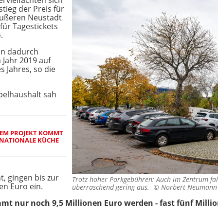
rvielfachten sich
tieg der Preis für
Äußeren Neustadt
 für Tagestickets
.
en dadurch
m Jahr 2019 auf
 Jahres, so die
pelhaushalt sah
SEM PROJEKT KOMMT
RNATIONALE KÜCHE
, gingen bis zur
Trotz hoher Parkgebühren: Auch im Zentrum fal
en Euro ein.
überraschend gering aus. ©
Norbert Neumann
amt nur noch 9,5 Millionen Euro werden - fast fünf Milli