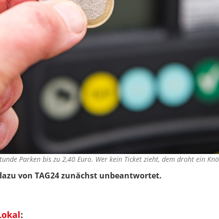
tunde Parken bis zu 2,40 Euro. Wer kein Ticket zieht, dem droht ein K
 dazu von TAG24 zunächst unbeantwortet.
Lokal
: