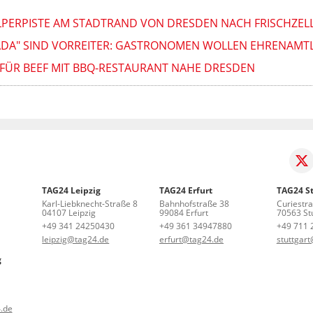
PERPISTE AM STADTRAND VON DRESDEN NACH FRISCHZEL
ADA" SIND VORREITER: GASTRONOMEN WOLLEN EHRENAMT
FÜR BEEF MIT BBQ-RESTAURANT NAHE DRESDEN
TAG24 Leipzig
TAG24 Erfurt
TAG24 St
Karl-Liebknecht-Straße 8
Bahnhofstraße 38
Curiestr
04107 Leipzig
99084 Erfurt
70563 Stu
+49 341 24250430
+49 361 34947880
+49 711 
leipzig@tag24.de
erfurt@tag24.de
stuttgar
g
.de