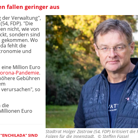
 fallen geringer aus
 der Verwaltung",
(54, FDP). "Die
n nicht, wie von
ckt, sondern sind
adt gekommen. Wo
a fehlt die
stronomie und
 eine Million Euro
orona-Pandemie
.
 höhere Gebühren
dem
e verursachen", so
 die
illionen Euro
Stadtrat Holger Zastrow (54, FDP) kritisiert di
"ENCHILADA" SIND
Folgen für die Innenstadt. ©
Steffen Füssel