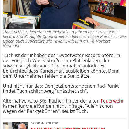
Tino Tuch (62) betreibt seit mehr als 30 Jahren den "Sweetwater
Record Store". Auf 45 Quadratmetern bietet er neben Klassikern wie
Queen auch Superstars wie Taylor Swift (34) an. ©
Norbert
Neumann
Tuch ist der Inhaber des "Sweetwater Record Store" in
der Friedrich-Wieck-Straße - ein Plattenladen, der
sowohl Vinyl- als auch CD-Liebhaber anlockt. Er
befürchtet, dass Kundschaft ausbleiben könnte. Denn
dem Unternehmer fehlen die Stellplätze.
Und nicht nur das: Den jetzt entstandenen Rad-Punkt
findet Tuch schlichtweg "unästhetisch".
Alternative Auto-Stellflächen hinter der alten
Feuerwehr
kämen für viele Kunden nicht infrage. "Allein schon
wegen der Parkgebühren", seufzt Tuch.
DRESDEN POLITIK
NEUE IDEEN FÜR DRESDENS HITZE-PLAN: