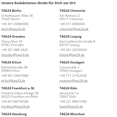
Unsere Redaktionen direkt für Dich vor Ort:
TAG24 Berlin
TAG24 Chemnitz
Schönhauser Allee 36
Am Rathaus 2
10435 Berlin
09111 Chemnitz
+49 30 120880900
+49 371 6906600
berlin@tag24.de
chemnitz@tag24.de
TAG24 Dresden
TAG24 Leipzig
Ostra-Allee 18
Karl-Liebknecht-Straße 8
01067 Dresden
04107 Leipzig
+49 351 888-2424
+49 341 24250430
dresden@tag24.de
leipzig@tag24.de
TAG24 Erfurt
TAG24 Stuttgart
Bahnhofstraße 38
Curiestraße 2
99084 Erfurt
70563 Stuttgart
+49 361 34947880
+49 711 21952530
erfurt@tag24.de
stuttgart@tag24.de
TAG24 Frankfurt a. M.
TAG24 Köln
Friedrich-Ebert-Anlage 36
Neumarkt 1a
60325 Frankfurt am Main
50667 Köln
+49 69 348750580
+49 221 98651990
frankfurt@tag24.de
koeln@tag24.de
TAG24 Hamburg
TAG24 München