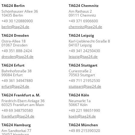
TAG24 Berlin
TAG24 Chemnitz
Schönhauser Allee 36
Am Rathaus 2
10435 Berlin
09111 Chemnitz
+49 30 120880900
+49 371 6906600
berlin@tag24.de
chemnitz@tag24.de
TAG24 Dresden
TAG24 Leipzig
Ostra-Allee 18
Karl-Liebknecht-Straße 8
01067 Dresden
04107 Leipzig
+49 351 888-2424
+49 341 24250430
dresden@tag24.de
leipzig@tag24.de
TAG24 Erfurt
TAG24 Stuttgart
Bahnhofstraße 38
Curiestraße 2
99084 Erfurt
70563 Stuttgart
+49 361 34947880
+49 711 21952530
erfurt@tag24.de
stuttgart@tag24.de
TAG24 Frankfurt a. M.
TAG24 Köln
Friedrich-Ebert-Anlage 36
Neumarkt 1a
60325 Frankfurt am Main
50667 Köln
+49 69 348750580
+49 221 98651990
frankfurt@tag24.de
koeln@tag24.de
TAG24 Hamburg
TAG24 München
Am Sandtorkai 77
+49 89 215390320
20457 Hamburg