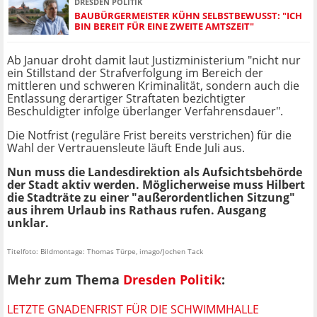
DRESDEN POLITIK
BAUBÜRGERMEISTER KÜHN SELBSTBEWUSST: "ICH
BIN BEREIT FÜR EINE ZWEITE AMTSZEIT"
Ab Januar droht damit laut Justizministerium "nicht nur
ein Stillstand der Strafverfolgung im Bereich der
mittleren und schweren Kriminalität, sondern auch die
Entlassung derartiger Straftaten bezichtigter
Beschuldigter infolge überlanger Verfahrensdauer".
Die Notfrist (reguläre Frist bereits verstrichen) für die
Wahl der Vertrauensleute läuft Ende Juli aus.
Nun muss die Landesdirektion als Aufsichtsbehörde
der Stadt aktiv werden. Möglicherweise muss Hilbert
die Stadträte zu einer "außerordentlichen Sitzung"
aus ihrem Urlaub ins Rathaus rufen. Ausgang
unklar.
Titelfoto: Bildmontage: Thomas Türpe, imago/Jochen Tack
Mehr zum Thema
Dresden Politik
:
LETZTE GNADENFRIST FÜR DIE SCHWIMMHALLE